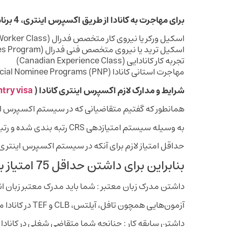
برای مهاجرت به کانادا از طریق اکسپرس اینتری، 4 برنامه وجود دارد:
اسکیل ورکر یا نیروی کار متخصص فدرال (Federal Skilled Worker Class)
اسکیل ترید یا نیروی متخصص فنی فدرال (Federal Skilled Trades Program)
تجربه کار کانادایی (Canadian Experience Class)
مهاجرت استانی کانادا (Provincial Nominee Programs (PNP
شرایط و مدارک لازم اکسپرس اینتری کانادا (
try visa
همانطور که گفتیم متقاضیانی که در سیستم اکسپرس این
به وسیله سیستم امتیازدهی CRS رتبه بندی شده و رتبه های بالا شانس بیشتری برای دریافت دعوت نامه دارند.
حداقل امتیاز لازم برای آنکه در سیستم اکسپرس اینتری شانسی ب
بنابراین برای داشتن حداقل 75 امتیاز باید شرایط و مدارک زیر را داشته باشید:
داشتن مدرک زبان معتبر : شما باید مدرک معتبر زبان ا
آزمون‌هایی همچون تافل، آیلتس، CLB و TEF در کانادا مورد قبول و دارای اعتبار هستند.
داشتن سابقه کار : چنانچه شما متقاضی شغلی در کانادا ه