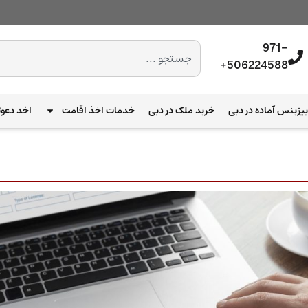
971-
506224588+
یزینس آماده در دبی
خرید ملک در دبی
خدمات اخذ اقامت
اخد دعوت