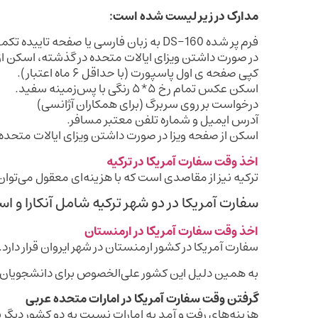
مدارک در زیر لیست شده است:
فرم پر شده DS-160 به زبان فارسی یا صفحه تاییده تکمیل فرم DS-160 به زبان انگلیسی.
در صورت داشتن ویزای ایالات متحده در گذشته، اسکن از
کپی صفحه ی اول پاسپورت (با حداقل ۶ ماه اعتبار).
اسکن عکس تمام رخ ۵*۵ رنگی با پس‌زمینه سفید.
درخواست بر روی سربرگ (برای همکاران آژانسی)
آدرس ایمیل و شماره تلفن معتبر مسافر.
اسکن از صفحه ویزا در صورت داشتن ویزای ایالات متحده
اخذ وقت سفارت آمریکا در ترکیه
ترکیه نیز از مقاصدی است که با هزینه‌ای معقول می‌توان 
سفارت آمریکا در دو شهر ترکیه شامل آنکارا و اس
اخذ وقت سفارت آمریکا در ارمنستان
سفارت آمریکا در کشور ارمنستان در شهر ایروان قرار دارد
به همین دلیل این کشور علی‌الخصوص برای دانشجویان 
گرفتن وقت سفارت آمریکا در امارات متحده عربی
هزینه‌های رفت و آمد به امارات نسبت به دو کشور دیگر