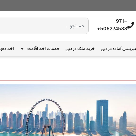
971-
506224588+
یزینس آماده در دبی
خرید ملک در دبی
خدمات اخذ اقامت
اخد دعوت