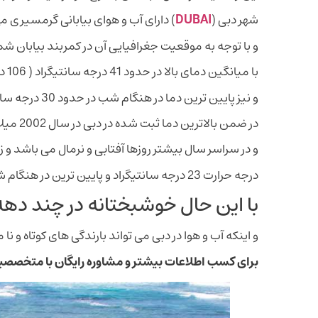
شهر دبی (
DUBAI
) دارای آب و هوای بیابانی گرمسیری م
و با توجه به موقعیت جغرافیایی آن در کمربند بیابان شم
با میانگین دمای بالا در حدود 41 درجه سانتیگراد ( 106 درجه فارنهایت )
و نیز پایین ترین دما در هنگام شب در حدود 30 درجه سانتیگراد ( 86 درجه فارنهایت ) را داراست .
در ضمن بالاترین دما ثبت شده در دبی در سال 2002 میلادی به میزان 55 درجه سانتی گراد بوده است
و در سراسر سال بیشتر روزها آفتابی و نرمال می باشد و ز
درجه حرارت 23 درجه سانتیگراد و پایین ترین در هنگام شب 14 درجه سانتیگراد ( 57 درجه فارنهایت ) را دارد ؛
با این حال خوشبختانه در چند دهه گذشته میزا
و اینکه آب و هوا در دبی می تواند بارندگی های کوتاه و نا
برای کسب اطلاعات بیشتر و مشاوره رایگان با متخصص