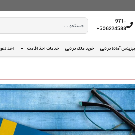
971-
506224588+
یزینس آماده در دبی
خرید ملک در دبی
خدمات اخذ اقامت
اخد دعوت