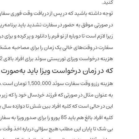
کنید.
توجه داشته باشید که در پس از دریافت وقت فوری سفارت 
در صورتی موفق به حضور در سفارت نشدید باید برنامه‌ر
زیرا لازم است تا دوباره از نو فرم را دانلود و پر کرده و ب
سفارت در وقت‌های خالی یک زمان را برای مصاحبه مشخ
هزینه درخواست ویزای توریستی سوئد برای افراد بالای 12 سال 80 یورو و کودکان 6 تا 12 سال 40 یورو می‌باشد
که در زمان درخواست ویزا باید به‌صورت 
هزینه رزرو وقت سفارت سوئد 1,500,000 تومان است.سوئد نیز مانند دیگر کشورهای سوئد برای اخذ هزینه از مسافران محدودیت هایی دارد.
به عنوان مثال در صورتی که فرزند خردسال خود را که زی
این در حالی است که کلیه افراد بین شش تا دوازده سال بای
کلیه افراد بالغ هم باید 85 یورو را برای صدور ویزا به سفارت بپردازند. نکاتی در این باره وجود دارد که در ادامه به صورت مختصر به آن ها اشاره خواهیم کرد.
بی شک تا پایان این مطلب هیچ سؤالی درباره اخذ وقت 