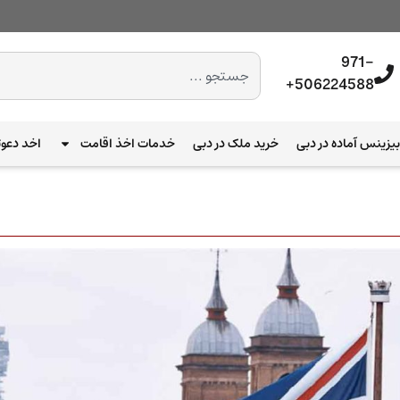
971-
506224588+
یزینس آماده در دبی
خرید ملک در دبی
خدمات اخذ اقامت
اخد دعوت