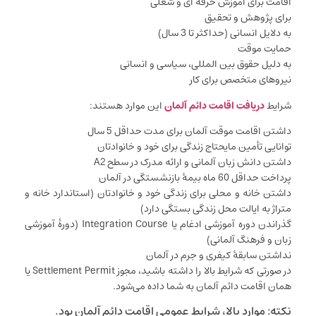
اقامت برای آموزش حرفه ای و شغلی
برای پژوهش و تحقیق
به دلایل انسانی (حداکثر تا 3 سال)
حمایت موقت
به دلیل حقوق بین المللی، سیاسی و انسانی
نیروهای متخصص برای کار
شرایط
دریافت اقامت دائم آلمان
این موارد هستند:
داشتن اقامت موقت آلمان برای مدت حداقل 5 سال
توانایی تأمین مایحتاج زندگی برای خود و خانوادتان
داشتن دانش زبان آلمانی و ارائه مدرک در سطح A2
پرداخت حداقل 60 ماه بیمۀ بازنشستگی در آلمان
داشتن خانه و محلی برای زندگی خود و خانوادتان (استاندارد خانه و
متراژ به ایالت محل زندگی بستگی دارد)
گذراندن دوره آموزشی ادغام یا Integration Course (دورۀ آموزشی
زبان و فرهنگ آلمانی)
نداشتن سابقۀ کیفری و جرم در آلمان
در صورتی که شرایط بالا را داشته باشید، مجوز Settlement Permit یا
همان اقامت دائم آلمان به شما داده می‌شود.
نکته: موارد بالا، شرایط عمومی اقامت دائم آلمان بود.