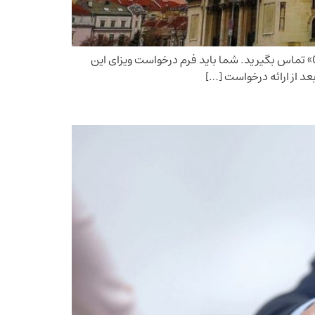
اخذ وقت سفارت بلغارستان به‌صورت تلفنی تعیین می‌شود و شما برای دریافت وقت سفارت باید با شماره‌تلفن «021۸۸۷۷۵۰۳۷» تماس بگیرید. شما باید فرم درخواست ویزای این