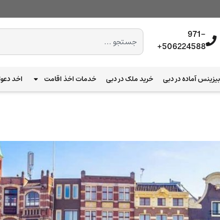
971-
506224588+
یزینس آماده در دبی
خرید ملک در دبی
خدمات اخذ اقامت
اخد دعوت