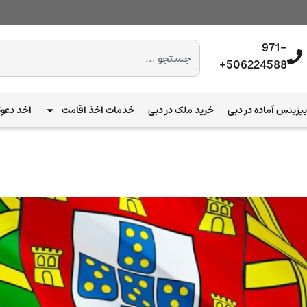
971-
506224588+
یزینس آماده در دبی
خرید ملک در دبی
خدمات اخذ اقامت
اخد دعوت