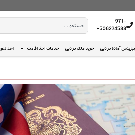
971-
506224588+
یزینس آماده در دبی
خرید ملک در دبی
خدمات اخذ اقامت
اخد دعوت