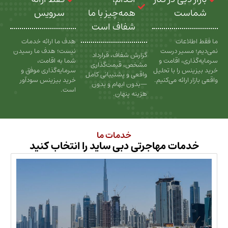
ت
همه‌چیز با ما
سرویس
شفاف است
عات
هدف ما ارائه خدمات
سیر درست
نیست؛ هدف ما رسیدن
گزارش شفاف، قرارداد
، اقامت و
شما به اقامت،
مشخص، قیمت‌گذاری
را با تحلیل
سرمایه‌گذاری موفق و
واقعی و پشتیبانی کامل
رائه می‌کنیم.
خرید بیزینس سودآور
—بدون ابهام و بدون
است.
هزینه پنهان.
خدمات ما
ات مهاجرتی دبی ساید را انتخاب کنید