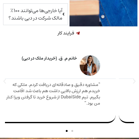
آیا خارجی‌ها می‌توانند ۱۰۰٪
مالک شرکت در دبی باشند؟
فرایند کار
خانم م. ق. (خریدار ملک در دبی)
اوره دقیق و صادقانه‌ای دریافت کردم. ملکی که
دم هم ارزش بالایی داشت هم باعث شد اقامت
مارینا 
بگیرم. تیم DubaiSide از شروع خرید تا گرفتن ویزا کنار
و دریا
بود.”
سریع وا