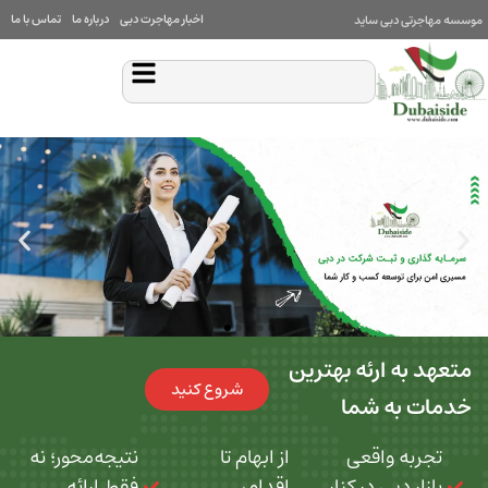
اخبار مهاجرت دبی
درباره ما
تماس با ما
بی ساید
 ارئه بهترین
شروع کنید
ه شما
 واقعی
از ابهام تا
نتیجه‌محور؛ نه
بی در کنار
اقدام،
فقط ارائه