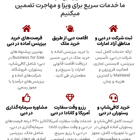
دمات سریع برای ویزا و مهاجرت تضمین
میکنیم
در دبی و
اقامت دبی از طریق
فرصت‌های خرید
د امارات
خرید ملک
بیزینس آماده در دبی
ت کامل ثبت
با خرید بیزینس آماده یا
بهترین پیشنهادهای
بی، تأسیس
خرید ملک در دبی، مسیر
Business for Sale در
سنس تجاری،
دریافت اقامت قانونی
دبی؛ شامل کافی‌شاپ،
ری‌زون و
امارات را سریع‌تر و
رستوران، فروشگاه،
Mainland با کمترین
مطمئن‌تر طی کنید.
شرکت‌های آماده و
 زمان.
بیزینس‌های درآمدزا با
مجوز رسمی.
ی‌شاپ و
رزرو وقت سفارت
مشاوره سرمایه‌گذاری
 در دبی
آمریکا و کانادا در دبی
در دبی
کافی‌شاپ و
خدمات وقت سفارت آمریکا
آنالیز ۳۶۰ درجه فرصت‌های
ده فروش در
در دبی و وقت سفارت کانادا
سرمایه‌گذاری در دبی،
ت کامل، مجوز
در دبی با رزرو سریع،
شامل ملک، بیزینس
وقعیت‌های
مطمئن و بدون استرس.
آماده، طرح‌های تجاری و