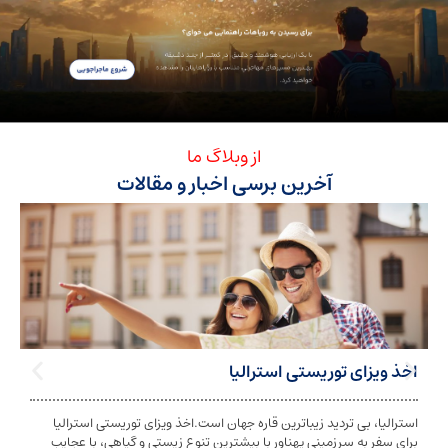
از وبلاگ ما
آخرین برسی اخبار و مقالات
ی توریستی استرالیا
تابعیت استرا
بی تردید زیباترین قاره جهان است.اخذ ویزای توریستی استرالیا
تابعیت و اخذ ت
ه سرزمینی پهناور با بیشترین تنوع زیستی و گیاهی، با عجایب
شخص به دولت معی