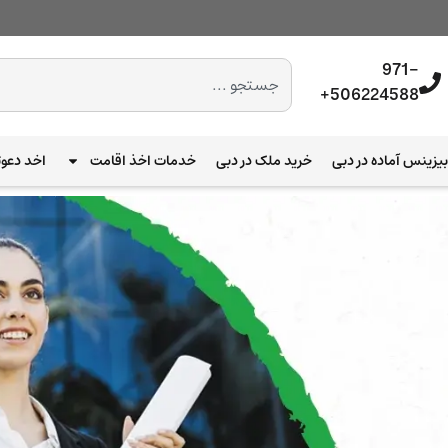
971-
506224588+
یزینس آماده در دبی
خرید ملک در دبی
خدمات اخذ اقامت
اخد دعوت