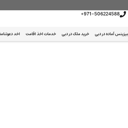
971-506224588+
یزینس آماده در دبی
خرید ملک در دبی
خدمات اخذ اقامت
اخد دعوتنامه