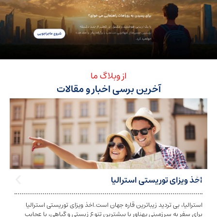
از وبلاگ ما
آخرین برسی اخبار و مقالات
ی توریستی استرالیا
تابعیت استرا
بی تردید زیباترین قاره جهان است.اخذ ویزای توریستی استرالیا
تابعیت و اخذ ت
ه سرزمینی پهناور با بیشترین تنوع زیستی و گیاهی، با عجایب
شخص به دولت معی