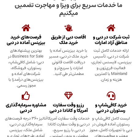
دمات سریع برای ویزا و مهاجرت تضمین
میکنیم
در دبی و
اقامت دبی از طریق
فرصت‌های خرید
د امارات
خرید ملک
بیزینس آماده در دبی
ت کامل ثبت
با خرید بیزینس آماده یا
بهترین پیشنهادهای
بی، تأسیس
خرید ملک در دبی، مسیر
Business for Sale در
سنس تجاری،
دریافت اقامت قانونی
دبی؛ شامل کافی‌شاپ،
ری‌زون و
امارات را سریع‌تر و
رستوران، فروشگاه،
Mainland با کمترین
مطمئن‌تر طی کنید.
شرکت‌های آماده و
 زمان.
بیزینس‌های درآمدزا با
مجوز رسمی.
ی‌شاپ و
رزرو وقت سفارت
مشاوره سرمایه‌گذاری
 در دبی
آمریکا و کانادا در دبی
در دبی
کافی‌شاپ و
خدمات وقت سفارت آمریکا
آنالیز ۳۶۰ درجه فرصت‌های
ده فروش در
در دبی و وقت سفارت کانادا
سرمایه‌گذاری در دبی،
ت کامل، مجوز
در دبی با رزرو سریع،
شامل ملک، بیزینس
وقعیت‌های
مطمئن و بدون استرس.
آماده، طرح‌های تجاری و