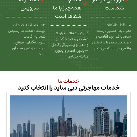
ت
همه‌چیز با ما
سرویس
شفاف است
عات
هدف ما ارائه خدمات
سیر درست
نیست؛ هدف ما رسیدن
گزارش شفاف، قرارداد
، اقامت و
شما به اقامت،
مشخص، قیمت‌گذاری
را با تحلیل
سرمایه‌گذاری موفق و
واقعی و پشتیبانی کامل
رائه می‌کنیم.
خرید بیزینس سودآور
—بدون ابهام و بدون
است.
هزینه پنهان.
خدمات ما
ات مهاجرتی دبی ساید را انتخاب کنید