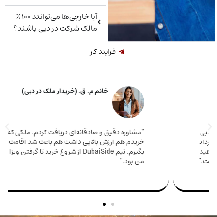
آیا خارجی‌ها می‌توانند ۱۰۰٪
مالک شرکت در دبی باشند؟
فرایند کار
خانم م. ق. (خریدار ملک در دبی)
اوره دقیق و صادقانه‌ای دریافت کردم. ملکی که
دم هم ارزش بالایی داشت هم باعث شد اقامت
مارینا 
بگیرم. تیم DubaiSide از شروع خرید تا گرفتن ویزا کنار
و دریا
بود.”
سریع وا