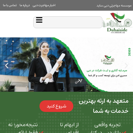
اخبار مهاجرت دبی
درباره ما
تماس با ما
بی ساید
 ارئه بهترین
شروع کنید
ه شما
 واقعی
از ابهام تا
نتیجه‌محور؛ نه
بی در کنار
اقدام،
فقط ارائه