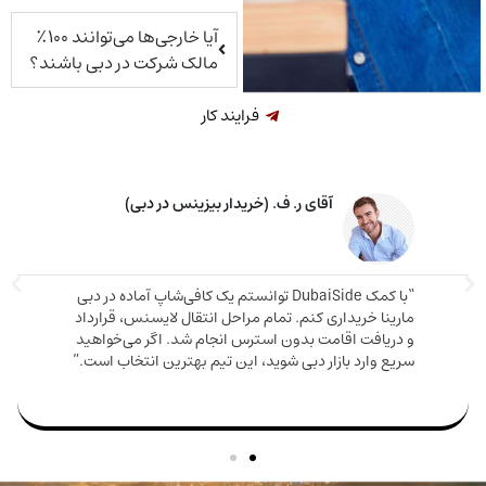
آیا خارجی‌ها می‌توانند ۱۰۰٪
مالک شرکت در دبی باشند؟
فرایند کار
خانم م. ق. (خریدار ملک در دبی)
اوره دقیق و صادقانه‌ای دریافت کردم. ملکی که
دم هم ارزش بالایی داشت هم باعث شد اقامت
مارینا 
بگیرم. تیم DubaiSide از شروع خرید تا گرفتن ویزا کنار
و دریا
بود.”
سریع وا