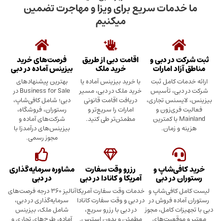
دمات سریع برای ویزا و مهاجرت تضمین
میکنیم
در دبی و
اقامت دبی از طریق
فرصت‌های خرید
د امارات
خرید ملک
بیزینس آماده در دبی
ت کامل ثبت
با خرید بیزینس آماده یا
بهترین پیشنهادهای
بی، تأسیس
خرید ملک در دبی، مسیر
Business for Sale در
سنس تجاری،
دریافت اقامت قانونی
دبی؛ شامل کافی‌شاپ،
ری‌زون و
امارات را سریع‌تر و
رستوران، فروشگاه،
Mainland با کمترین
مطمئن‌تر طی کنید.
شرکت‌های آماده و
 زمان.
بیزینس‌های درآمدزا با
مجوز رسمی.
ی‌شاپ و
رزرو وقت سفارت
مشاوره سرمایه‌گذاری
 در دبی
آمریکا و کانادا در دبی
در دبی
کافی‌شاپ و
خدمات وقت سفارت آمریکا
آنالیز ۳۶۰ درجه فرصت‌های
ده فروش در
در دبی و وقت سفارت کانادا
سرمایه‌گذاری در دبی،
ت کامل، مجوز
در دبی با رزرو سریع،
شامل ملک، بیزینس
وقعیت‌های
مطمئن و بدون استرس.
آماده، طرح‌های تجاری و