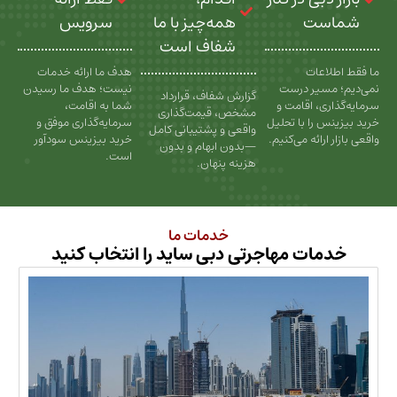
ت
همه‌چیز با ما
سرویس
شفاف است
عات
هدف ما ارائه خدمات
سیر درست
نیست؛ هدف ما رسیدن
گزارش شفاف، قرارداد
، اقامت و
شما به اقامت،
مشخص، قیمت‌گذاری
را با تحلیل
سرمایه‌گذاری موفق و
واقعی و پشتیبانی کامل
رائه می‌کنیم.
خرید بیزینس سودآور
—بدون ابهام و بدون
است.
هزینه پنهان.
خدمات ما
ات مهاجرتی دبی ساید را انتخاب کنید