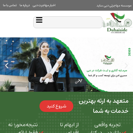
اخبار مهاجرت دبی
درباره ما
تماس با ما
بی ساید
 ارئه بهترین
شروع کنید
ه شما
 واقعی
از ابهام تا
نتیجه‌محور؛ نه
بی در کنار
اقدام،
فقط ارائه