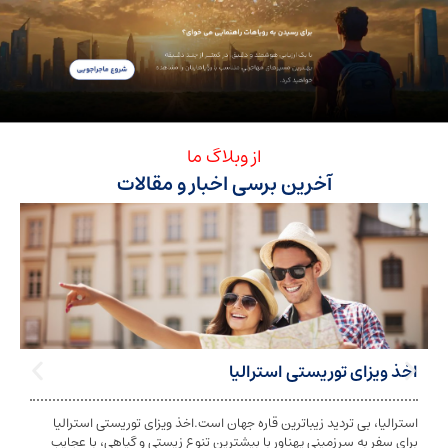
از وبلاگ ما
آخرین برسی اخبار و مقالات
ی توریستی استرالیا
تابعیت استرا
بی تردید زیباترین قاره جهان است.اخذ ویزای توریستی استرالیا
تابعیت و اخذ ت
ه سرزمینی پهناور با بیشترین تنوع زیستی و گیاهی، با عجایب
شخص به دولت معی