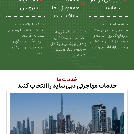
ت
همه‌چیز با ما
سرویس
شفاف است
عات
هدف ما ارائه خدمات
سیر درست
نیست؛ هدف ما رسیدن
گزارش شفاف، قرارداد
، اقامت و
شما به اقامت،
مشخص، قیمت‌گذاری
را با تحلیل
سرمایه‌گذاری موفق و
واقعی و پشتیبانی کامل
رائه می‌کنیم.
خرید بیزینس سودآور
—بدون ابهام و بدون
است.
هزینه پنهان.
خدمات ما
ات مهاجرتی دبی ساید را انتخاب کنید