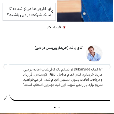
آیا خارجی‌ها می‌توانند ۱۰۰٪
مالک شرکت در دبی باشند؟
فرایند کار
خانم م. ق. (خریدار ملک در دبی)
اوره دقیق و صادقانه‌ای دریافت کردم. ملکی که
دم هم ارزش بالایی داشت هم باعث شد اقامت
مارینا 
بگیرم. تیم DubaiSide از شروع خرید تا گرفتن ویزا کنار
و دریا
بود.”
سریع وا