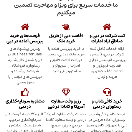
دمات سریع برای ویزا و مهاجرت تضمین
میکنیم
در دبی و
اقامت دبی از طریق
فرصت‌های خرید
د امارات
خرید ملک
بیزینس آماده در دبی
ت کامل ثبت
با خرید بیزینس آماده یا
بهترین پیشنهادهای
بی، تأسیس
خرید ملک در دبی، مسیر
Business for Sale در
سنس تجاری،
دریافت اقامت قانونی
دبی؛ شامل کافی‌شاپ،
ری‌زون و
امارات را سریع‌تر و
رستوران، فروشگاه،
Mainland با کمترین
مطمئن‌تر طی کنید.
شرکت‌های آماده و
 زمان.
بیزینس‌های درآمدزا با
مجوز رسمی.
ی‌شاپ و
رزرو وقت سفارت
مشاوره سرمایه‌گذاری
 در دبی
آمریکا و کانادا در دبی
در دبی
کافی‌شاپ و
خدمات وقت سفارت آمریکا
آنالیز ۳۶۰ درجه فرصت‌های
ده فروش در
در دبی و وقت سفارت کانادا
سرمایه‌گذاری در دبی،
ت کامل، مجوز
در دبی با رزرو سریع،
شامل ملک، بیزینس
وقعیت‌های
مطمئن و بدون استرس.
آماده، طرح‌های تجاری و