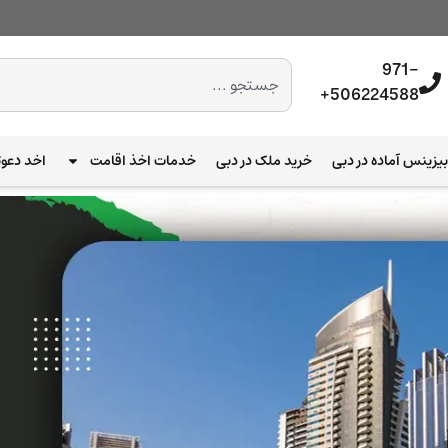
971-
506224588+
یزینس آماده در دبی
خرید ملک در دبی
خدمات اخذ اقامت
اخد دعوت