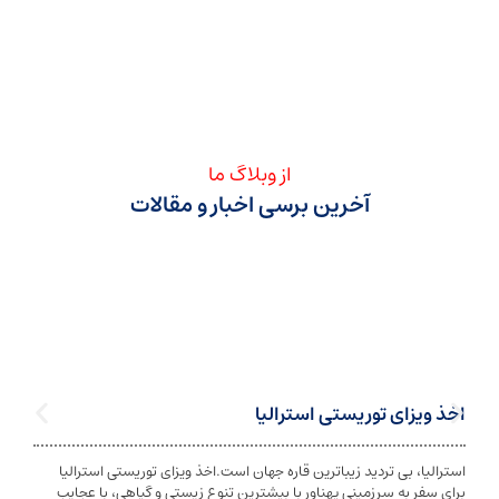
از وبلاگ ما
آخرین برسی اخبار و مقالات
ی توریستی استرالیا
تابعیت استرا
بی تردید زیباترین قاره جهان است.اخذ ویزای توریستی استرالیا
تابعیت و اخذ ت
ه سرزمینی پهناور با بیشترین تنوع زیستی و گیاهی، با عجایب
شخص به دولت معی