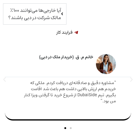
آیا خارجی‌ها می‌توانند ۱۰۰٪
مالک شرکت در دبی باشند؟
فرایند کار
خانم م. ق. (خریدار ملک در دبی)
اوره دقیق و صادقانه‌ای دریافت کردم. ملکی که
دم هم ارزش بالایی داشت هم باعث شد اقامت
مارینا 
بگیرم. تیم DubaiSide از شروع خرید تا گرفتن ویزا کنار
و دریا
بود.”
سریع وا