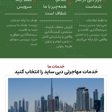
ت
همه‌چیز با ما
سرویس
شفاف است
عات
هدف ما ارائه خدمات
سیر درست
نیست؛ هدف ما رسیدن
گزارش شفاف، قرارداد
، اقامت و
شما به اقامت،
مشخص، قیمت‌گذاری
را با تحلیل
سرمایه‌گذاری موفق و
واقعی و پشتیبانی کامل
رائه می‌کنیم.
خرید بیزینس سودآور
—بدون ابهام و بدون
است.
هزینه پنهان.
خدمات ما
ات مهاجرتی دبی ساید را انتخاب کنید