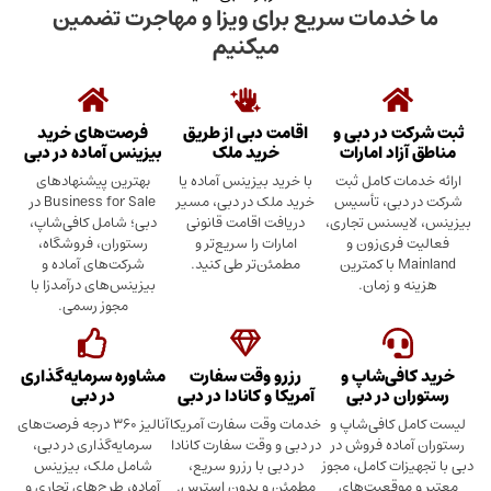
دمات سریع برای ویزا و مهاجرت تضمین
میکنیم
در دبی و
اقامت دبی از طریق
فرصت‌های خرید
د امارات
خرید ملک
بیزینس آماده در دبی
ت کامل ثبت
با خرید بیزینس آماده یا
بهترین پیشنهادهای
بی، تأسیس
خرید ملک در دبی، مسیر
Business for Sale در
سنس تجاری،
دریافت اقامت قانونی
دبی؛ شامل کافی‌شاپ،
ری‌زون و
امارات را سریع‌تر و
رستوران، فروشگاه،
Mainland با کمترین
مطمئن‌تر طی کنید.
شرکت‌های آماده و
 زمان.
بیزینس‌های درآمدزا با
مجوز رسمی.
ی‌شاپ و
رزرو وقت سفارت
مشاوره سرمایه‌گذاری
 در دبی
آمریکا و کانادا در دبی
در دبی
کافی‌شاپ و
خدمات وقت سفارت آمریکا
آنالیز ۳۶۰ درجه فرصت‌های
ده فروش در
در دبی و وقت سفارت کانادا
سرمایه‌گذاری در دبی،
ت کامل، مجوز
در دبی با رزرو سریع،
شامل ملک، بیزینس
وقعیت‌های
مطمئن و بدون استرس.
آماده، طرح‌های تجاری و