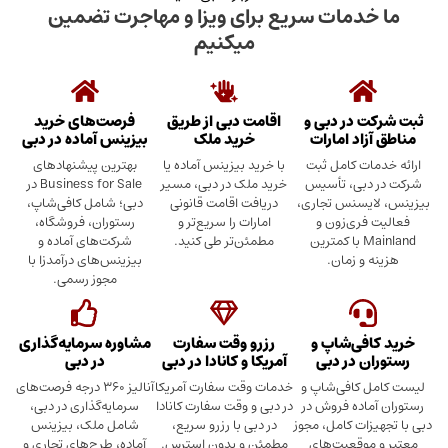
دمات سریع برای ویزا و مهاجرت تضمین
میکنیم
در دبی و
اقامت دبی از طریق
فرصت‌های خرید
د امارات
خرید ملک
بیزینس آماده در دبی
ت کامل ثبت
با خرید بیزینس آماده یا
بهترین پیشنهادهای
بی، تأسیس
خرید ملک در دبی، مسیر
Business for Sale در
سنس تجاری،
دریافت اقامت قانونی
دبی؛ شامل کافی‌شاپ،
ری‌زون و
امارات را سریع‌تر و
رستوران، فروشگاه،
Mainland با کمترین
مطمئن‌تر طی کنید.
شرکت‌های آماده و
 زمان.
بیزینس‌های درآمدزا با
مجوز رسمی.
ی‌شاپ و
رزرو وقت سفارت
مشاوره سرمایه‌گذاری
 در دبی
آمریکا و کانادا در دبی
در دبی
کافی‌شاپ و
خدمات وقت سفارت آمریکا
آنالیز ۳۶۰ درجه فرصت‌های
ده فروش در
در دبی و وقت سفارت کانادا
سرمایه‌گذاری در دبی،
ت کامل، مجوز
در دبی با رزرو سریع،
شامل ملک، بیزینس
وقعیت‌های
مطمئن و بدون استرس.
آماده، طرح‌های تجاری و