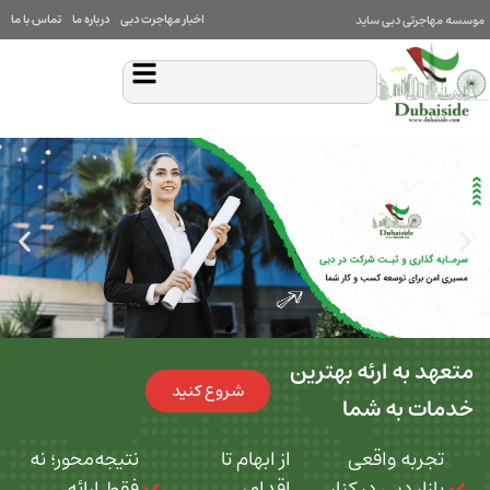
اخبار مهاجرت دبی
درباره ما
تماس با ما
بی ساید
 ارئه بهترین
شروع کنید
ه شما
 واقعی
از ابهام تا
نتیجه‌محور؛ نه
بی در کنار
اقدام،
فقط ارائه