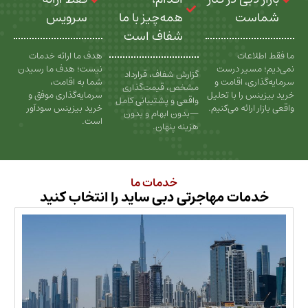
ت
همه‌چیز با ما
سرویس
شفاف است
عات
هدف ما ارائه خدمات
سیر درست
نیست؛ هدف ما رسیدن
گزارش شفاف، قرارداد
، اقامت و
شما به اقامت،
مشخص، قیمت‌گذاری
را با تحلیل
سرمایه‌گذاری موفق و
واقعی و پشتیبانی کامل
رائه می‌کنیم.
خرید بیزینس سودآور
—بدون ابهام و بدون
است.
هزینه پنهان.
خدمات ما
ات مهاجرتی دبی ساید را انتخاب کنید