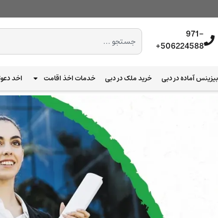
971-
506224588+
یزینس آماده در دبی
خرید ملک در دبی
خدمات اخذ اقامت
اخد دعوت