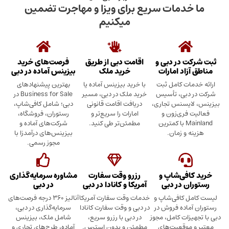
دمات سریع برای ویزا و مهاجرت تضمین
میکنیم
در دبی و
اقامت دبی از طریق
فرصت‌های خرید
د امارات
خرید ملک
بیزینس آماده در دبی
ت کامل ثبت
با خرید بیزینس آماده یا
بهترین پیشنهادهای
بی، تأسیس
خرید ملک در دبی، مسیر
Business for Sale در
سنس تجاری،
دریافت اقامت قانونی
دبی؛ شامل کافی‌شاپ،
ری‌زون و
امارات را سریع‌تر و
رستوران، فروشگاه،
Mainland با کمترین
مطمئن‌تر طی کنید.
شرکت‌های آماده و
 زمان.
بیزینس‌های درآمدزا با
مجوز رسمی.
ی‌شاپ و
رزرو وقت سفارت
مشاوره سرمایه‌گذاری
 در دبی
آمریکا و کانادا در دبی
در دبی
کافی‌شاپ و
خدمات وقت سفارت آمریکا
آنالیز ۳۶۰ درجه فرصت‌های
ده فروش در
در دبی و وقت سفارت کانادا
سرمایه‌گذاری در دبی،
ت کامل، مجوز
در دبی با رزرو سریع،
شامل ملک، بیزینس
وقعیت‌های
مطمئن و بدون استرس.
آماده، طرح‌های تجاری و