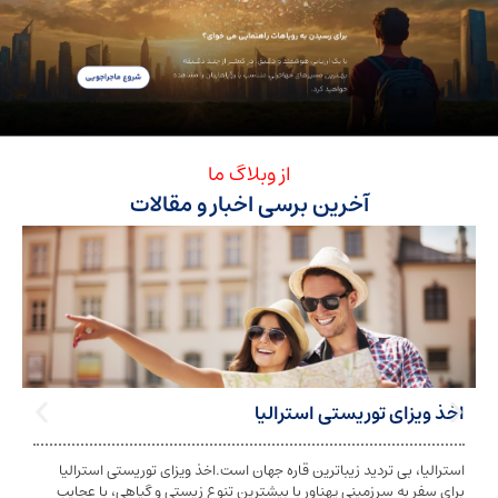
از وبلاگ ما
آخرین برسی اخبار و مقالات
ی توریستی استرالیا
تابعیت استرا
بی تردید زیباترین قاره جهان است.اخذ ویزای توریستی استرالیا
تابعیت و اخذ ت
ه سرزمینی پهناور با بیشترین تنوع زیستی و گیاهی، با عجایب
شخص به دولت معی