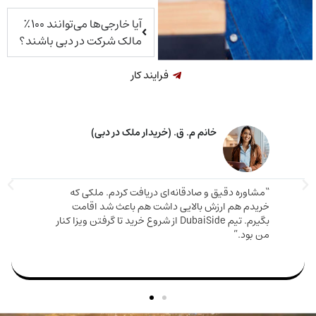
آیا خارجی‌ها می‌توانند ۱۰۰٪
مالک شرکت در دبی باشند؟
فرایند کار
خانم م. ق. (خریدار ملک در دبی)
اوره دقیق و صادقانه‌ای دریافت کردم. ملکی که
دم هم ارزش بالایی داشت هم باعث شد اقامت
مارینا 
بگیرم. تیم DubaiSide از شروع خرید تا گرفتن ویزا کنار
و دریا
بود.”
سریع وا