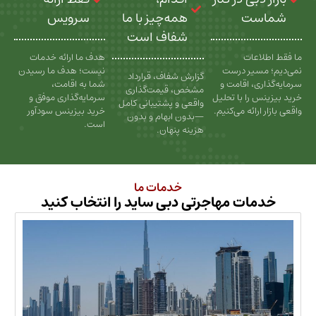
ت
همه‌چیز با ما
سرویس
شفاف است
عات
هدف ما ارائه خدمات
سیر درست
نیست؛ هدف ما رسیدن
گزارش شفاف، قرارداد
، اقامت و
شما به اقامت،
مشخص، قیمت‌گذاری
را با تحلیل
سرمایه‌گذاری موفق و
واقعی و پشتیبانی کامل
رائه می‌کنیم.
خرید بیزینس سودآور
—بدون ابهام و بدون
است.
هزینه پنهان.
خدمات ما
ات مهاجرتی دبی ساید را انتخاب کنید