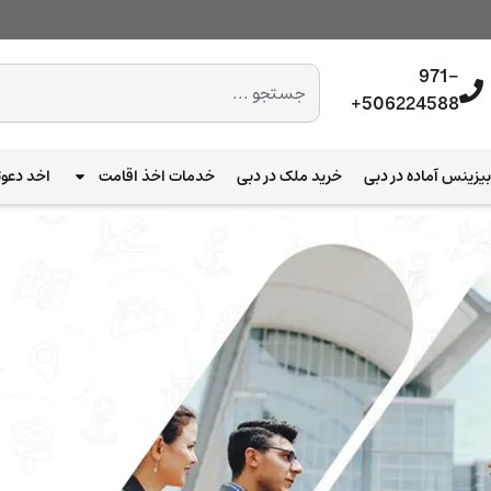
971-
506224588+
یزینس آماده در دبی
خرید ملک در دبی
خدمات اخذ اقامت
اخد دعوت