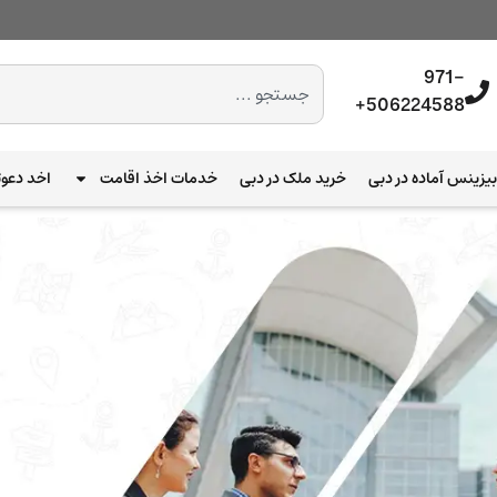
971-
506224588+
یزینس آماده در دبی
خرید ملک در دبی
خدمات اخذ اقامت
اخد دعوت