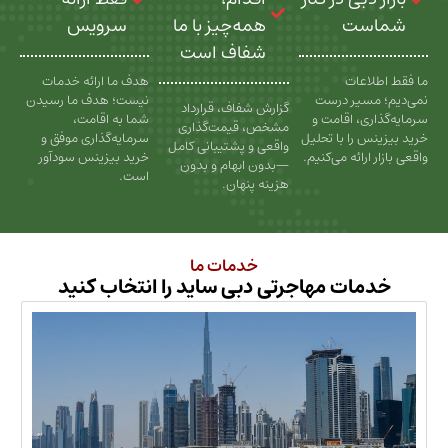
ت
همه‌چیز با ما
سرویس
شفاف است
عات
هدف ما ارائه خدمات
سیر درست
نیست؛ هدف ما رسیدن
گزارش شفاف، قرارداد
، اقامت و
شما به اقامت،
مشخص، قیمت‌گذاری
را با تحلیل
سرمایه‌گذاری موفق و
واقعی و پشتیبانی کامل
رائه می‌کنیم.
خرید بیزینس سودآور
—بدون ابهام و بدون
است.
هزینه پنهان.
خدمات ما
ات مهاجرتی دبی ساید را انتخاب کنید