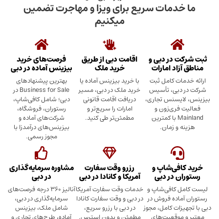
دمات سریع برای ویزا و مهاجرت تضمین
میکنیم
در دبی و
اقامت دبی از طریق
فرصت‌های خرید
د امارات
خرید ملک
بیزینس آماده در دبی
ت کامل ثبت
با خرید بیزینس آماده یا
بهترین پیشنهادهای
بی، تأسیس
خرید ملک در دبی، مسیر
Business for Sale در
سنس تجاری،
دریافت اقامت قانونی
دبی؛ شامل کافی‌شاپ،
ری‌زون و
امارات را سریع‌تر و
رستوران، فروشگاه،
Mainland با کمترین
مطمئن‌تر طی کنید.
شرکت‌های آماده و
 زمان.
بیزینس‌های درآمدزا با
مجوز رسمی.
ی‌شاپ و
رزرو وقت سفارت
مشاوره سرمایه‌گذاری
 در دبی
آمریکا و کانادا در دبی
در دبی
کافی‌شاپ و
خدمات وقت سفارت آمریکا
آنالیز ۳۶۰ درجه فرصت‌های
ده فروش در
در دبی و وقت سفارت کانادا
سرمایه‌گذاری در دبی،
ت کامل، مجوز
در دبی با رزرو سریع،
شامل ملک، بیزینس
وقعیت‌های
مطمئن و بدون استرس.
آماده، طرح‌های تجاری و