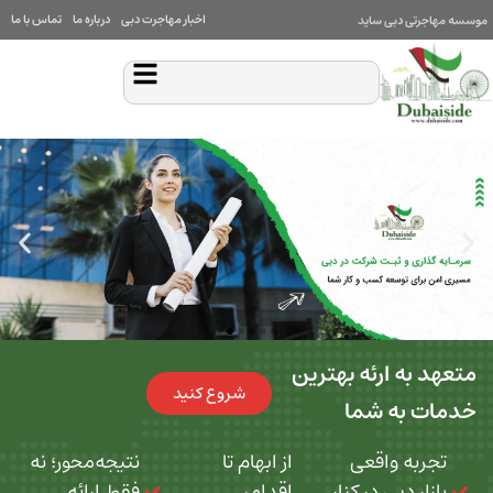
اخبار مهاجرت دبی
درباره ما
تماس با ما
بی ساید
 ارئه بهترین
شروع کنید
ه شما
 واقعی
از ابهام تا
نتیجه‌محور؛ نه
بی در کنار
اقدام،
فقط ارائه