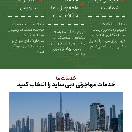
ت
همه‌چیز با ما
سرویس
شفاف است
عات
هدف ما ارائه خدمات
سیر درست
نیست؛ هدف ما رسیدن
گزارش شفاف، قرارداد
، اقامت و
شما به اقامت،
مشخص، قیمت‌گذاری
را با تحلیل
سرمایه‌گذاری موفق و
واقعی و پشتیبانی کامل
رائه می‌کنیم.
خرید بیزینس سودآور
—بدون ابهام و بدون
است.
هزینه پنهان.
خدمات ما
ات مهاجرتی دبی ساید را انتخاب کنید