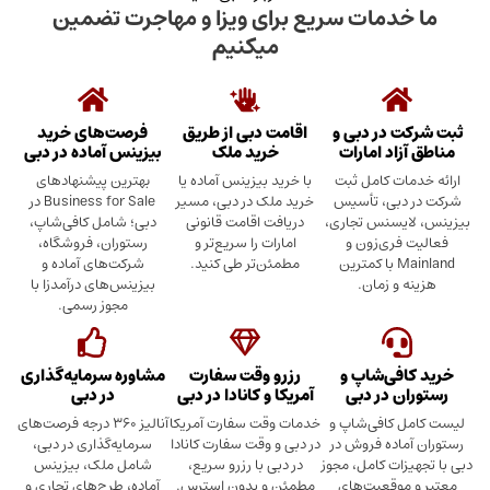
دمات سریع برای ویزا و مهاجرت تضمین
میکنیم
در دبی و
اقامت دبی از طریق
فرصت‌های خرید
د امارات
خرید ملک
بیزینس آماده در دبی
ت کامل ثبت
با خرید بیزینس آماده یا
بهترین پیشنهادهای
بی، تأسیس
خرید ملک در دبی، مسیر
Business for Sale در
سنس تجاری،
دریافت اقامت قانونی
دبی؛ شامل کافی‌شاپ،
ری‌زون و
امارات را سریع‌تر و
رستوران، فروشگاه،
Mainland با کمترین
مطمئن‌تر طی کنید.
شرکت‌های آماده و
 زمان.
بیزینس‌های درآمدزا با
مجوز رسمی.
ی‌شاپ و
رزرو وقت سفارت
مشاوره سرمایه‌گذاری
 در دبی
آمریکا و کانادا در دبی
در دبی
کافی‌شاپ و
خدمات وقت سفارت آمریکا
آنالیز ۳۶۰ درجه فرصت‌های
ده فروش در
در دبی و وقت سفارت کانادا
سرمایه‌گذاری در دبی،
ت کامل، مجوز
در دبی با رزرو سریع،
شامل ملک، بیزینس
وقعیت‌های
مطمئن و بدون استرس.
آماده، طرح‌های تجاری و