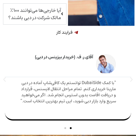
آیا خارجی‌ها می‌توانند ۱۰۰٪
مالک شرکت در دبی باشند؟
فرایند کار
خانم م. ق. (خریدار ملک در دبی)
اوره دقیق و صادقانه‌ای دریافت کردم. ملکی که
دم هم ارزش بالایی داشت هم باعث شد اقامت
مارینا 
بگیرم. تیم DubaiSide از شروع خرید تا گرفتن ویزا کنار
و دریا
بود.”
سریع وا