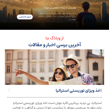
از وبلاگ ما
آخرین برسی اخبار و مقالات
ی توریستی استرالیا
تابعیت استرا
بی تردید زیباترین قاره جهان است.اخذ ویزای توریستی استرالیا
تابعیت و اخذ ت
ه سرزمینی پهناور با بیشترین تنوع زیستی و گیاهی، با عجایب
شخص به دولت معی