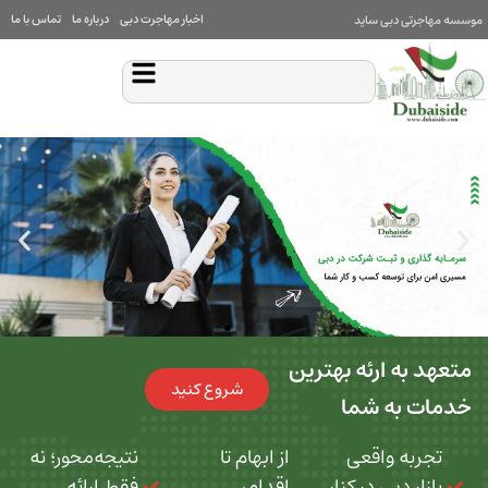
اخبار مهاجرت دبی
درباره ما
تماس با ما
بی ساید
 ارئه بهترین
شروع کنید
ه شما
 واقعی
از ابهام تا
نتیجه‌محور؛ نه
بی در کنار
اقدام،
فقط ارائه