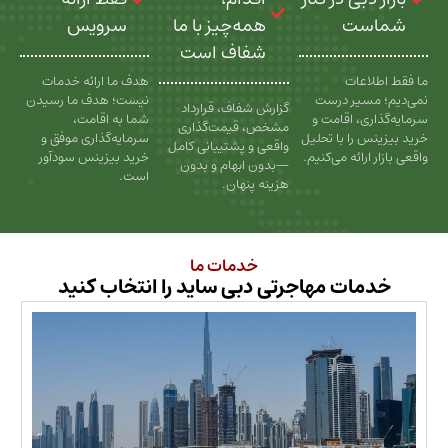
ت
همه‌چیز با ما
سرویس
شفاف است
عات
هدف ما ارائه خدمات
سیر درست
نیست؛ هدف ما رسیدن
گزارش شفاف، قرارداد
، اقامت و
شما به اقامت،
مشخص، قیمت‌گذاری
را با تحلیل
سرمایه‌گذاری موفق و
واقعی و پشتیبانی کامل
رائه می‌کنیم.
خرید بیزینس سودآور
—بدون ابهام و بدون
است.
هزینه پنهان.
خدمات ما
ات مهاجرتی دبی ساید را انتخاب کنید