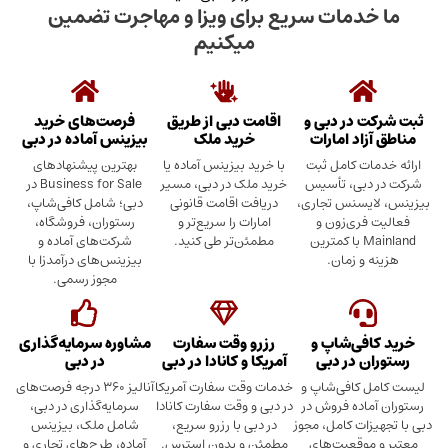
دمات سریع برای ویزا و مهاجرت تضمین
میکنیم
در دبی و
اقامت دبی از طریق
فرصت‌های خرید
د امارات
خرید ملک
بیزینس آماده در دبی
ت کامل ثبت
با خرید بیزینس آماده یا
بهترین پیشنهادهای
بی، تأسیس
خرید ملک در دبی، مسیر
Business for Sale در
سنس تجاری،
دریافت اقامت قانونی
دبی؛ شامل کافی‌شاپ،
ری‌زون و
امارات را سریع‌تر و
رستوران، فروشگاه،
Mainland با کمترین
مطمئن‌تر طی کنید.
شرکت‌های آماده و
 زمان.
بیزینس‌های درآمدزا با
مجوز رسمی.
ی‌شاپ و
رزرو وقت سفارت
مشاوره سرمایه‌گذاری
 در دبی
آمریکا و کانادا در دبی
در دبی
کافی‌شاپ و
خدمات وقت سفارت آمریکا
آنالیز ۳۶۰ درجه فرصت‌های
ده فروش در
در دبی و وقت سفارت کانادا
سرمایه‌گذاری در دبی،
ت کامل، مجوز
در دبی با رزرو سریع،
شامل ملک، بیزینس
وقعیت‌های
مطمئن و بدون استرس.
آماده، طرح‌های تجاری و