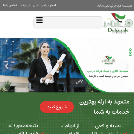
اخبار مهاجرت دبی
درباره ما
تماس با ما
بی ساید
 ارئه بهترین
شروع کنید
ه شما
 واقعی
از ابهام تا
نتیجه‌محور؛ نه
بی در کنار
اقدام،
فقط ارائه