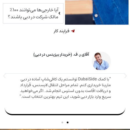
آیا خارجی‌ها می‌توانند ۱۰۰٪
مالک شرکت در دبی باشند؟
فرایند کار
خانم م. ق. (خریدار ملک در دبی)
اوره دقیق و صادقانه‌ای دریافت کردم. ملکی که
دم هم ارزش بالایی داشت هم باعث شد اقامت
مارینا 
بگیرم. تیم DubaiSide از شروع خرید تا گرفتن ویزا کنار
و دریا
بود.”
سریع وا