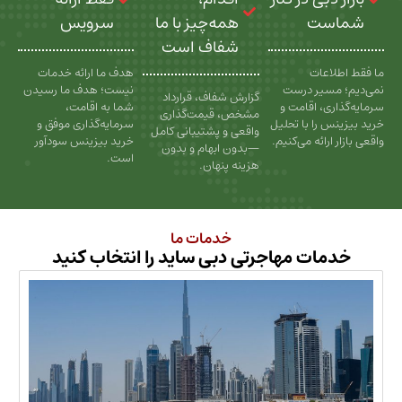
ت
همه‌چیز با ما
سرویس
شفاف است
عات
هدف ما ارائه خدمات
سیر درست
نیست؛ هدف ما رسیدن
گزارش شفاف، قرارداد
، اقامت و
شما به اقامت،
مشخص، قیمت‌گذاری
را با تحلیل
سرمایه‌گذاری موفق و
واقعی و پشتیبانی کامل
رائه می‌کنیم.
خرید بیزینس سودآور
—بدون ابهام و بدون
است.
هزینه پنهان.
خدمات ما
ات مهاجرتی دبی ساید را انتخاب کنید