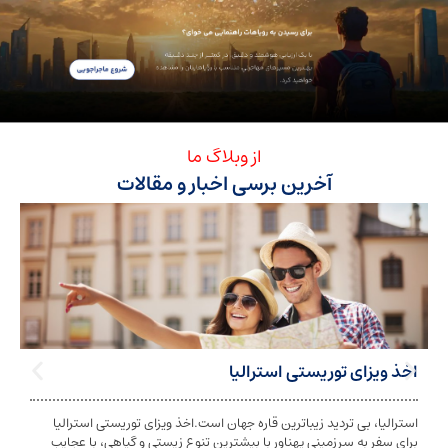
از وبلاگ ما
آخرین برسی اخبار و مقالات
ی توریستی استرالیا
تابعیت استرا
بی تردید زیباترین قاره جهان است.اخذ ویزای توریستی استرالیا
تابعیت و اخذ ت
ه سرزمینی پهناور با بیشترین تنوع زیستی و گیاهی، با عجایب
شخص به دولت معی