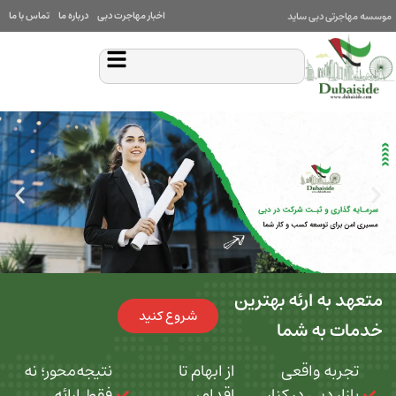
اخبار مهاجرت دبی
درباره ما
تماس با ما
بی ساید
 ارئه بهترین
شروع کنید
ه شما
 واقعی
از ابهام تا
نتیجه‌محور؛ نه
بی در کنار
اقدام،
فقط ارائه