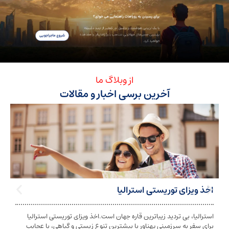
از وبلاگ ما
آخرین برسی اخبار و مقالات
ی توریستی استرالیا
تابعیت استرا
بی تردید زیباترین قاره جهان است.اخذ ویزای توریستی استرالیا
تابعیت و اخذ ت
ه سرزمینی پهناور با بیشترین تنوع زیستی و گیاهی، با عجایب
شخص به دولت معی