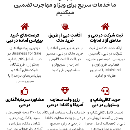
دمات سریع برای ویزا و مهاجرت تضمین
میکنیم
در دبی و
اقامت دبی از طریق
فرصت‌های خرید
د امارات
خرید ملک
بیزینس آماده در دبی
ت کامل ثبت
با خرید بیزینس آماده یا
بهترین پیشنهادهای
بی، تأسیس
خرید ملک در دبی، مسیر
Business for Sale در
سنس تجاری،
دریافت اقامت قانونی
دبی؛ شامل کافی‌شاپ،
ری‌زون و
امارات را سریع‌تر و
رستوران، فروشگاه،
Mainland با کمترین
مطمئن‌تر طی کنید.
شرکت‌های آماده و
 زمان.
بیزینس‌های درآمدزا با
مجوز رسمی.
ی‌شاپ و
رزرو وقت سفارت
مشاوره سرمایه‌گذاری
 در دبی
آمریکا و کانادا در دبی
در دبی
کافی‌شاپ و
خدمات وقت سفارت آمریکا
آنالیز ۳۶۰ درجه فرصت‌های
ده فروش در
در دبی و وقت سفارت کانادا
سرمایه‌گذاری در دبی،
ت کامل، مجوز
در دبی با رزرو سریع،
شامل ملک، بیزینس
وقعیت‌های
مطمئن و بدون استرس.
آماده، طرح‌های تجاری و