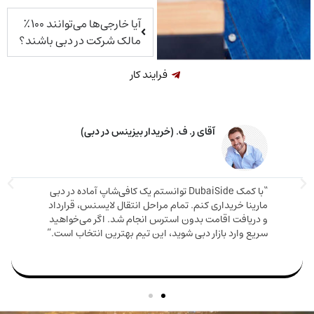
آیا خارجی‌ها می‌توانند ۱۰۰٪
مالک شرکت در دبی باشند؟
فرایند کار
آقای ر. ف. (خریدار بیزینس در دبی)
“با کمک DubaiSide توانستم یک کافی‌شاپ آماده در دبی
“مشاوره
ینا خریداری کنم. تمام مراحل انتقال لایسنس، قرارداد
خریدم 
ریافت اقامت بدون استرس انجام شد. اگر می‌خواهید
ع وارد بازار دبی شوید، این تیم بهترین انتخاب است.”
من بود