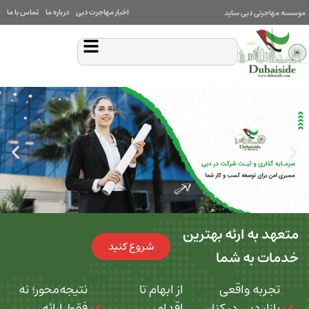
اخبار مهاجرت دبی
درباره ما
تماس با ما
بی ساید
 ارئه بهترین
شروع کنید
ه شما
 واقعی
از ابهام تا
نتیجه‌محور؛ نه
بی در کنار
اقدام،
فقط ارائه