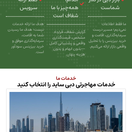
ت
همه‌چیز با ما
سرویس
شفاف است
عات
هدف ما ارائه خدمات
سیر درست
نیست؛ هدف ما رسیدن
گزارش شفاف، قرارداد
، اقامت و
شما به اقامت،
مشخص، قیمت‌گذاری
را با تحلیل
سرمایه‌گذاری موفق و
واقعی و پشتیبانی کامل
رائه می‌کنیم.
خرید بیزینس سودآور
—بدون ابهام و بدون
است.
هزینه پنهان.
خدمات ما
ات مهاجرتی دبی ساید را انتخاب کنید