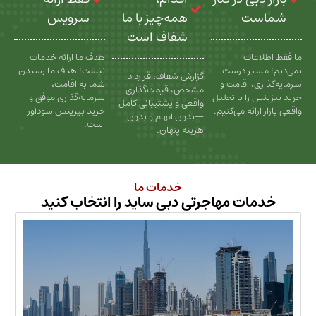
ت
همه‌چیز با ما
سرویس
شفاف است
عات
هدف ما ارائه خدمات
سیر درست
نیست؛ هدف ما رسیدن
گزارش شفاف، قرارداد
، اقامت و
شما به اقامت،
مشخص، قیمت‌گذاری
را با تحلیل
سرمایه‌گذاری موفق و
واقعی و پشتیبانی کامل
رائه می‌کنیم.
خرید بیزینس سودآور
—بدون ابهام و بدون
است.
هزینه پنهان.
خدمات ما
ات مهاجرتی دبی ساید را انتخاب کنید