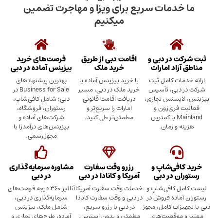
دمات سریع برای ویزا و مهاجرت تضمین
میکنیم
در دبی و
اقامت دبی از طریق
فرصت‌های خرید
د امارات
خرید ملک
بیزینس آماده در دبی
ت کامل ثبت
با خرید بیزینس آماده یا
بهترین پیشنهادهای
بی، تأسیس
خرید ملک در دبی، مسیر
Business for Sale در
سنس تجاری،
دریافت اقامت قانونی
دبی؛ شامل کافی‌شاپ،
ری‌زون و
امارات را سریع‌تر و
رستوران، فروشگاه،
Mainland با کمترین
مطمئن‌تر طی کنید.
شرکت‌های آماده و
 زمان.
بیزینس‌های درآمدزا با
مجوز رسمی.
ی‌شاپ و
رزرو وقت سفارت
مشاوره سرمایه‌گذاری
 در دبی
آمریکا و کانادا در دبی
در دبی
کافی‌شاپ و
خدمات وقت سفارت آمریکا
آنالیز ۳۶۰ درجه فرصت‌های
ده فروش در
در دبی و وقت سفارت کانادا
سرمایه‌گذاری در دبی،
ت کامل، مجوز
در دبی با رزرو سریع،
شامل ملک، بیزینس
وقعیت‌های
مطمئن و بدون استرس.
آماده، طرح‌های تجاری و