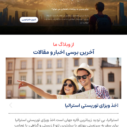
از وبلاگ ما
آخرین برسی اخبار و مقالات
ی توریستی استرالیا
تابعیت استرا
بی تردید زیباترین قاره جهان است.اخذ ویزای توریستی استرالیا
تابعیت و اخذ ت
ه سرزمینی پهناور با بیشترین تنوع زیستی و گیاهی، با عجایب
شخص به دولت معی