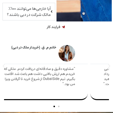
آیا خارجی‌ها می‌توانند ۱۰۰٪
مالک شرکت در دبی باشند؟
فرایند کار
خانم م. ق. (خریدار ملک در دبی)
اوره دقیق و صادقانه‌ای دریافت کردم. ملکی که
دم هم ارزش بالایی داشت هم باعث شد اقامت
مارینا 
بگیرم. تیم DubaiSide از شروع خرید تا گرفتن ویزا کنار
و دریا
بود.”
سریع وا