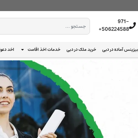
971-
506224588+
یزینس آماده در دبی
خرید ملک در دبی
خدمات اخذ اقامت
اخد دعوت