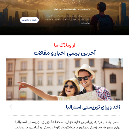
از وبلاگ ما
آخرین برسی اخبار و مقالات
ی توریستی استرالیا
تابعیت استرا
بی تردید زیباترین قاره جهان است.اخذ ویزای توریستی استرالیا
تابعیت و اخذ ت
ه سرزمینی پهناور با بیشترین تنوع زیستی و گیاهی، با عجایب
شخص به دولت معی