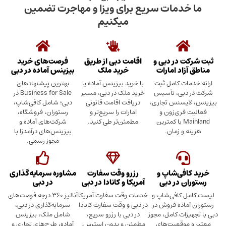
دمات سریع برای ویزا و مهاجرت تضمین
میکنیم
در دبی و
اقامت دبی از طریق
فرصت‌های خرید
د امارات
خرید ملک
بیزینس آماده در دبی
ت کامل ثبت
با خرید بیزینس آماده یا
بهترین پیشنهادهای
بی، تأسیس
خرید ملک در دبی، مسیر
Business for Sale در
سنس تجاری،
دریافت اقامت قانونی
دبی؛ شامل کافی‌شاپ،
ری‌زون و
امارات را سریع‌تر و
رستوران، فروشگاه،
Mainland با کمترین
مطمئن‌تر طی کنید.
شرکت‌های آماده و
 زمان.
بیزینس‌های درآمدزا با
مجوز رسمی.
ی‌شاپ و
رزرو وقت سفارت
مشاوره سرمایه‌گذاری
 در دبی
آمریکا و کانادا در دبی
در دبی
کافی‌شاپ و
خدمات وقت سفارت آمریکا
آنالیز ۳۶۰ درجه فرصت‌های
ده فروش در
در دبی و وقت سفارت کانادا
سرمایه‌گذاری در دبی،
ت کامل، مجوز
در دبی با رزرو سریع،
شامل ملک، بیزینس
وقعیت‌های
مطمئن و بدون استرس.
آماده، طرح‌های تجاری و