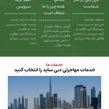
ت
همه‌چیز با ما
سرویس
شفاف است
عات
هدف ما ارائه خدمات
سیر درست
نیست؛ هدف ما رسیدن
گزارش شفاف، قرارداد
، اقامت و
شما به اقامت،
مشخص، قیمت‌گذاری
را با تحلیل
سرمایه‌گذاری موفق و
واقعی و پشتیبانی کامل
رائه می‌کنیم.
خرید بیزینس سودآور
—بدون ابهام و بدون
است.
هزینه پنهان.
خدمات ما
ات مهاجرتی دبی ساید را انتخاب کنید