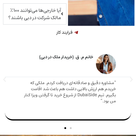
آیا خارجی‌ها می‌توانند ۱۰۰٪
مالک شرکت در دبی باشند؟
فرایند کار
خانم م. ق. (خریدار ملک در دبی)
اوره دقیق و صادقانه‌ای دریافت کردم. ملکی که
دم هم ارزش بالایی داشت هم باعث شد اقامت
مارینا 
بگیرم. تیم DubaiSide از شروع خرید تا گرفتن ویزا کنار
و دریا
بود.”
سریع وا