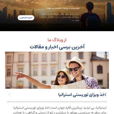
از وبلاگ ما
آخرین برسی اخبار و مقالات
ی توریستی استرالیا
تابعیت استرا
بی تردید زیباترین قاره جهان است.اخذ ویزای توریستی استرالیا
تابعیت و اخذ ت
ه سرزمینی پهناور با بیشترین تنوع زیستی و گیاهی، با عجایب
شخص به دولت معی