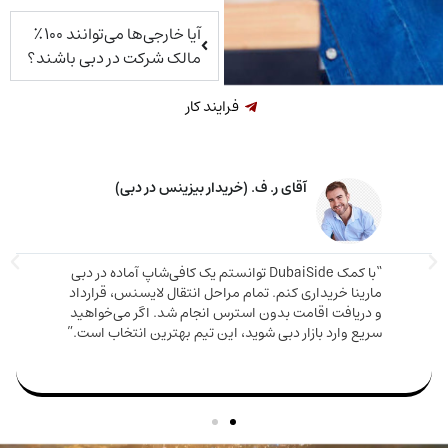
آیا خارجی‌ها می‌توانند ۱۰۰٪
مالک شرکت در دبی باشند؟
فرایند کار
آقای ر. ف. (خریدار بیزینس در دبی)
“با کمک DubaiSide توانستم یک کافی‌شاپ آماده در دبی
“مشاوره
ینا خریداری کنم. تمام مراحل انتقال لایسنس، قرارداد
خریدم 
ریافت اقامت بدون استرس انجام شد. اگر می‌خواهید
ع وارد بازار دبی شوید، این تیم بهترین انتخاب است.”
من بود