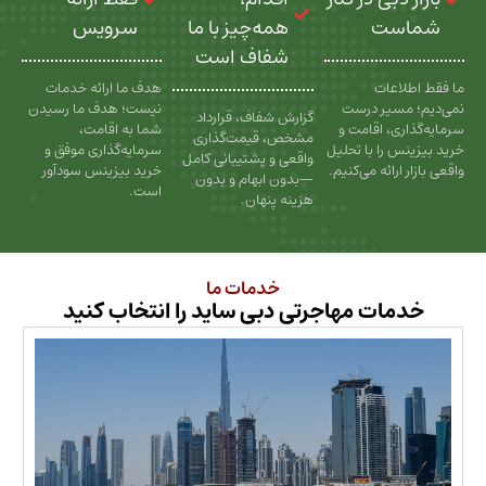
ت
همه‌چیز با ما
سرویس
شفاف است
عات
هدف ما ارائه خدمات
سیر درست
نیست؛ هدف ما رسیدن
گزارش شفاف، قرارداد
، اقامت و
شما به اقامت،
مشخص، قیمت‌گذاری
را با تحلیل
سرمایه‌گذاری موفق و
واقعی و پشتیبانی کامل
رائه می‌کنیم.
خرید بیزینس سودآور
—بدون ابهام و بدون
است.
هزینه پنهان.
خدمات ما
ات مهاجرتی دبی ساید را انتخاب کنید