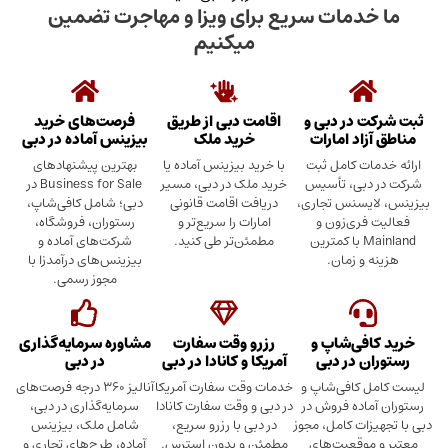
دمات سریع برای ویزا و مهاجرت تضمین
میکنیم
در دبی و
اقامت دبی از طریق
فرصت‌های خرید
د امارات
خرید ملک
بیزینس آماده در دبی
ت کامل ثبت
با خرید بیزینس آماده یا
بهترین پیشنهادهای
بی، تأسیس
خرید ملک در دبی، مسیر
Business for Sale در
سنس تجاری،
دریافت اقامت قانونی
دبی؛ شامل کافی‌شاپ،
ری‌زون و
امارات را سریع‌تر و
رستوران، فروشگاه،
Mainland با کمترین
مطمئن‌تر طی کنید.
شرکت‌های آماده و
 زمان.
بیزینس‌های درآمدزا با
مجوز رسمی.
ی‌شاپ و
رزرو وقت سفارت
مشاوره سرمایه‌گذاری
 در دبی
آمریکا و کانادا در دبی
در دبی
کافی‌شاپ و
خدمات وقت سفارت آمریکا
آنالیز ۳۶۰ درجه فرصت‌های
ده فروش در
در دبی و وقت سفارت کانادا
سرمایه‌گذاری در دبی،
ت کامل، مجوز
در دبی با رزرو سریع،
شامل ملک، بیزینس
وقعیت‌های
مطمئن و بدون استرس.
آماده، طرح‌های تجاری و