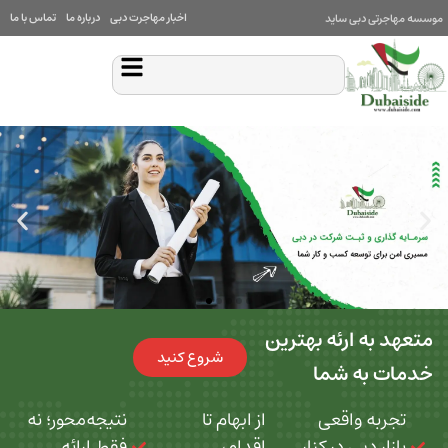
اخبار مهاجرت دبی
درباره ما
تماس با ما
بی ساید
 ارئه بهترین
شروع کنید
ه شما
 واقعی
از ابهام تا
نتیجه‌محور؛ نه
بی در کنار
اقدام،
فقط ارائه