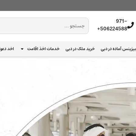
971-
506224588+
یزینس آماده در دبی
خرید ملک در دبی
خدمات اخذ اقامت
اخد دعوت