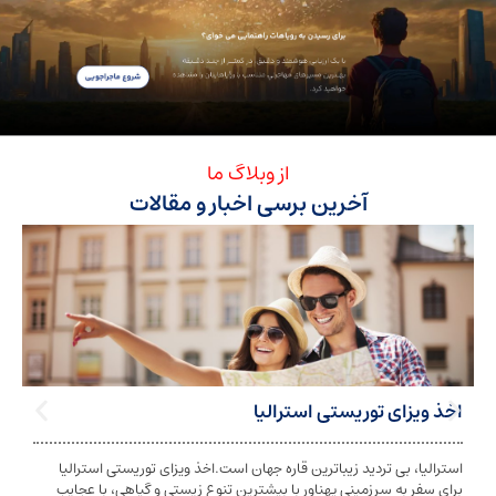
از وبلاگ ما
آخرین برسی اخبار و مقالات
ی توریستی استرالیا
تابعیت استرا
بی تردید زیباترین قاره جهان است.اخذ ویزای توریستی استرالیا
تابعیت و اخذ ت
ه سرزمینی پهناور با بیشترین تنوع زیستی و گیاهی، با عجایب
شخص به دولت معی