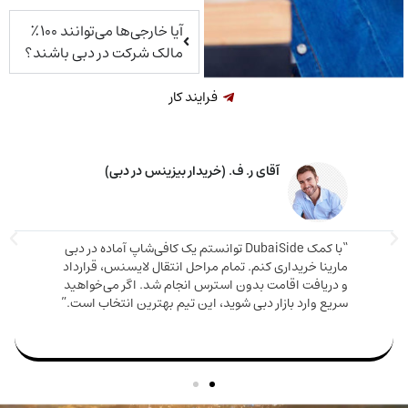
آیا خارجی‌ها می‌توانند ۱۰۰٪
مالک شرکت در دبی باشند؟
فرایند کار
آقای ر. ف. (خریدار بیزینس در دبی)
“با کمک DubaiSide توانستم یک کافی‌شاپ آماده در دبی
“مشاوره
ینا خریداری کنم. تمام مراحل انتقال لایسنس، قرارداد
خریدم 
ریافت اقامت بدون استرس انجام شد. اگر می‌خواهید
ع وارد بازار دبی شوید، این تیم بهترین انتخاب است.”
من بود