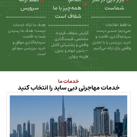
ت
همه‌چیز با ما
سرویس
شفاف است
عات
هدف ما ارائه خدمات
سیر درست
نیست؛ هدف ما رسیدن
گزارش شفاف، قرارداد
، اقامت و
شما به اقامت،
مشخص، قیمت‌گذاری
را با تحلیل
سرمایه‌گذاری موفق و
واقعی و پشتیبانی کامل
رائه می‌کنیم.
خرید بیزینس سودآور
—بدون ابهام و بدون
است.
هزینه پنهان.
خدمات ما
ات مهاجرتی دبی ساید را انتخاب کنید