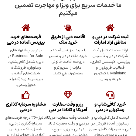
دمات سریع برای ویزا و مهاجرت تضمین
میکنیم
در دبی و
اقامت دبی از طریق
فرصت‌های خرید
د امارات
خرید ملک
بیزینس آماده در دبی
ت کامل ثبت
با خرید بیزینس آماده یا
بهترین پیشنهادهای
بی، تأسیس
خرید ملک در دبی، مسیر
Business for Sale در
سنس تجاری،
دریافت اقامت قانونی
دبی؛ شامل کافی‌شاپ،
ری‌زون و
امارات را سریع‌تر و
رستوران، فروشگاه،
Mainland با کمترین
مطمئن‌تر طی کنید.
شرکت‌های آماده و
 زمان.
بیزینس‌های درآمدزا با
مجوز رسمی.
ی‌شاپ و
رزرو وقت سفارت
مشاوره سرمایه‌گذاری
 در دبی
آمریکا و کانادا در دبی
در دبی
کافی‌شاپ و
خدمات وقت سفارت آمریکا
آنالیز ۳۶۰ درجه فرصت‌های
ده فروش در
در دبی و وقت سفارت کانادا
سرمایه‌گذاری در دبی،
ت کامل، مجوز
در دبی با رزرو سریع،
شامل ملک، بیزینس
وقعیت‌های
مطمئن و بدون استرس.
آماده، طرح‌های تجاری و