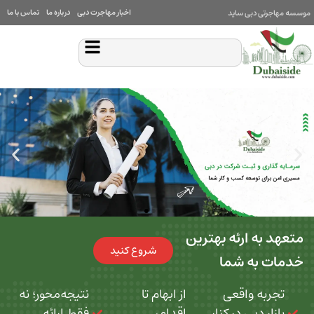
اخبار مهاجرت دبی
درباره ما
تماس با ما
بی ساید
 ارئه بهترین
شروع کنید
ه شما
 واقعی
از ابهام تا
نتیجه‌محور؛ نه
بی در کنار
اقدام،
فقط ارائه