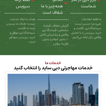
ت
همه‌چیز با ما
سرویس
شفاف است
عات
هدف ما ارائه خدمات
سیر درست
نیست؛ هدف ما رسیدن
گزارش شفاف، قرارداد
، اقامت و
شما به اقامت،
مشخص، قیمت‌گذاری
را با تحلیل
سرمایه‌گذاری موفق و
واقعی و پشتیبانی کامل
رائه می‌کنیم.
خرید بیزینس سودآور
—بدون ابهام و بدون
است.
هزینه پنهان.
خدمات ما
ات مهاجرتی دبی ساید را انتخاب کنید