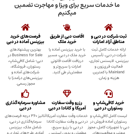
دمات سریع برای ویزا و مهاجرت تضمین
میکنیم
در دبی و
اقامت دبی از طریق
فرصت‌های خرید
د امارات
خرید ملک
بیزینس آماده در دبی
ت کامل ثبت
با خرید بیزینس آماده یا
بهترین پیشنهادهای
بی، تأسیس
خرید ملک در دبی، مسیر
Business for Sale در
سنس تجاری،
دریافت اقامت قانونی
دبی؛ شامل کافی‌شاپ،
ری‌زون و
امارات را سریع‌تر و
رستوران، فروشگاه،
Mainland با کمترین
مطمئن‌تر طی کنید.
شرکت‌های آماده و
 زمان.
بیزینس‌های درآمدزا با
مجوز رسمی.
ی‌شاپ و
رزرو وقت سفارت
مشاوره سرمایه‌گذاری
 در دبی
آمریکا و کانادا در دبی
در دبی
کافی‌شاپ و
خدمات وقت سفارت آمریکا
آنالیز ۳۶۰ درجه فرصت‌های
ده فروش در
در دبی و وقت سفارت کانادا
سرمایه‌گذاری در دبی،
ت کامل، مجوز
در دبی با رزرو سریع،
شامل ملک، بیزینس
وقعیت‌های
مطمئن و بدون استرس.
آماده، طرح‌های تجاری و