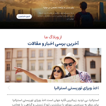
از وبلاگ ما
آخرین برسی اخبار و مقالات
ی توریستی استرالیا
تابعیت استرا
بی تردید زیباترین قاره جهان است.اخذ ویزای توریستی استرالیا
تابعیت و اخذ ت
ه سرزمینی پهناور با بیشترین تنوع زیستی و گیاهی، با عجایب
شخص به دولت معی