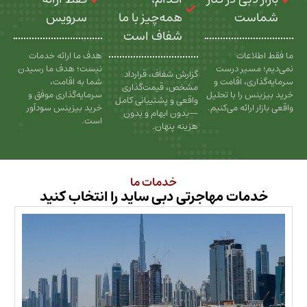
ت
همه‌چیز با ما
سرویس
شفاف است
عات
هدف ما ارائه خدمات
سیر درست
نیست؛ هدف ما رسیدن
گزارش شفاف، قرارداد
، اقامت و
شما به اقامت،
مشخص، قیمت‌گذاری
را با تحلیل
سرمایه‌گذاری موفق و
واقعی و پشتیبانی کامل
رائه می‌کنیم.
خرید بیزینس سودآور
—بدون ابهام و بدون
است.
هزینه پنهان.
خدمات ما
ات مهاجرتی دبی ساید را انتخاب کنید