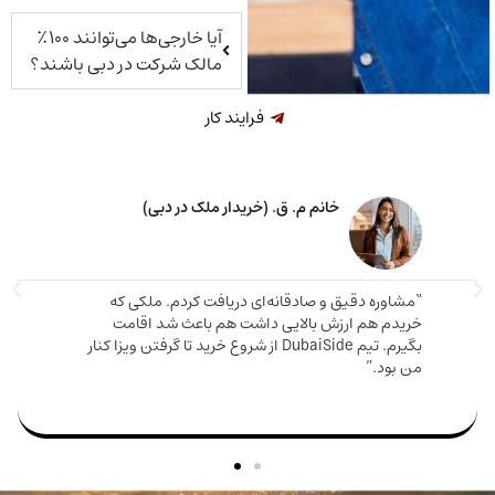
آیا خارجی‌ها می‌توانند ۱۰۰٪
مالک شرکت در دبی باشند؟
فرایند کار
خانم م. ق. (خریدار ملک در دبی)
اوره دقیق و صادقانه‌ای دریافت کردم. ملکی که
دم هم ارزش بالایی داشت هم باعث شد اقامت
مارینا 
بگیرم. تیم DubaiSide از شروع خرید تا گرفتن ویزا کنار
و دریا
بود.”
سریع وا