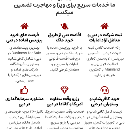
دمات سریع برای ویزا و مهاجرت تضمین
میکنیم
در دبی و
اقامت دبی از طریق
فرصت‌های خرید
د امارات
خرید ملک
بیزینس آماده در دبی
ت کامل ثبت
با خرید بیزینس آماده یا
بهترین پیشنهادهای
بی، تأسیس
خرید ملک در دبی، مسیر
Business for Sale در
سنس تجاری،
دریافت اقامت قانونی
دبی؛ شامل کافی‌شاپ،
ری‌زون و
امارات را سریع‌تر و
رستوران، فروشگاه،
Mainland با کمترین
مطمئن‌تر طی کنید.
شرکت‌های آماده و
 زمان.
بیزینس‌های درآمدزا با
مجوز رسمی.
ی‌شاپ و
رزرو وقت سفارت
مشاوره سرمایه‌گذاری
 در دبی
آمریکا و کانادا در دبی
در دبی
کافی‌شاپ و
خدمات وقت سفارت آمریکا
آنالیز ۳۶۰ درجه فرصت‌های
ده فروش در
در دبی و وقت سفارت کانادا
سرمایه‌گذاری در دبی،
ت کامل، مجوز
در دبی با رزرو سریع،
شامل ملک، بیزینس
وقعیت‌های
مطمئن و بدون استرس.
آماده، طرح‌های تجاری و