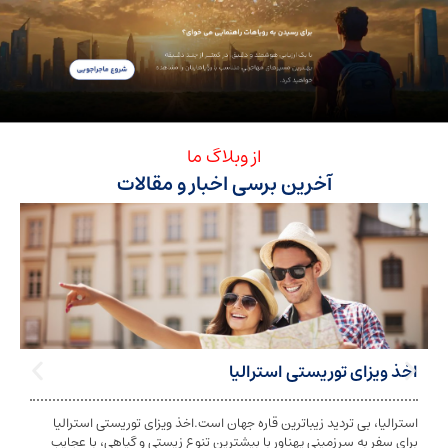
از وبلاگ ما
آخرین برسی اخبار و مقالات
ی توریستی استرالیا
تابعیت استرا
بی تردید زیباترین قاره جهان است.اخذ ویزای توریستی استرالیا
تابعیت و اخذ ت
ه سرزمینی پهناور با بیشترین تنوع زیستی و گیاهی، با عجایب
شخص به دولت معی