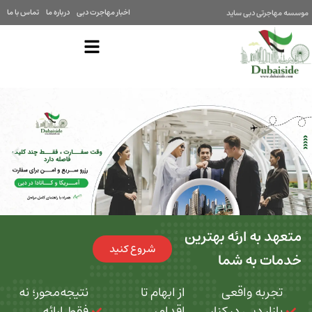
اخبار مهاجرت دبی
درباره ما
تماس با ما
موسسه مهاجرتی دبی ساید
متعهد به ارئه بهترین
شروع کنید
خدمات به شما
تجربه واقعی
از ابهام تا
نتیجه‌محور؛ نه
بازار دبی در کنار
اقدام،
فقط ارائه