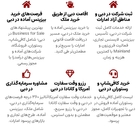
ثبت شرکت در دبی و
اقامت دبی از طریق
فرصت‌های خرید
مناطق آزاد امارات
خرید ملک
بیزینس آماده در دبی
ارائه خدمات کامل ثبت
با خرید بیزینس آماده یا
بهترین پیشنهادهای
شرکت در دبی، تأسیس
خرید ملک در دبی، مسیر
Business for Sale در
بیزینس، لایسنس تجاری،
دریافت اقامت قانونی
دبی؛ شامل کافی‌شاپ،
فعالیت فری‌زون و
امارات را سریع‌تر و
رستوران، فروشگاه،
Mainland با کمترین
مطمئن‌تر طی کنید.
شرکت‌های آماده و
هزینه و زمان.
بیزینس‌های درآمدزا با
مجوز رسمی.
خرید کافی‌شاپ و
رزرو وقت سفارت
مشاوره سرمایه‌گذاری
رستوران در دبی
آمریکا و کانادا در دبی
در دبی
لیست کامل کافی‌شاپ و
خدمات وقت سفارت آمریکا
آنالیز ۳۶۰ درجه فرصت‌های
رستوران آماده فروش در
در دبی و وقت سفارت کانادا
سرمایه‌گذاری در دبی،
دبی با تجهیزات کامل، مجوز
در دبی با رزرو سریع،
شامل ملک، بیزینس
معتبر و موقعیت‌های
مطمئن و بدون استرس.
آماده، طرح‌های تجاری و
پرسود.
بازارهای پرسود امارات.