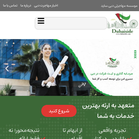
اخبار مهاجرت دبی
درباره ما
تماس با ما
بی ساید
 ارئه بهترین
شروع کنید
ه شما
 واقعی
از ابهام تا
نتیجه‌محور؛ نه
بی در کنار
اقدام،
فقط ارائه