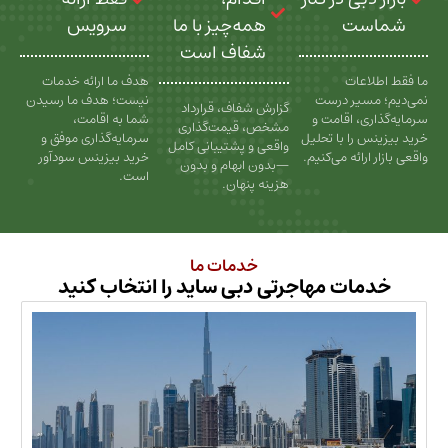
ت
همه‌چیز با ما
سرویس
شفاف است
عات
هدف ما ارائه خدمات
سیر درست
نیست؛ هدف ما رسیدن
گزارش شفاف، قرارداد
، اقامت و
شما به اقامت،
مشخص، قیمت‌گذاری
را با تحلیل
سرمایه‌گذاری موفق و
واقعی و پشتیبانی کامل
رائه می‌کنیم.
خرید بیزینس سودآور
—بدون ابهام و بدون
است.
هزینه پنهان.
خدمات ما
ات مهاجرتی دبی ساید را انتخاب کنید