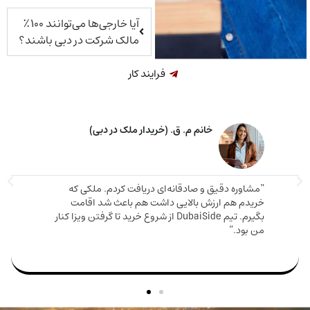
آیا خارجی‌ها می‌توانند ۱۰۰٪
مالک شرکت در دبی باشند؟
فرایند کار
خانم م. ق. (خریدار ملک در دبی)
اوره دقیق و صادقانه‌ای دریافت کردم. ملکی که
دم هم ارزش بالایی داشت هم باعث شد اقامت
مارینا 
بگیرم. تیم DubaiSide از شروع خرید تا گرفتن ویزا کنار
و دریا
بود.”
سریع وا