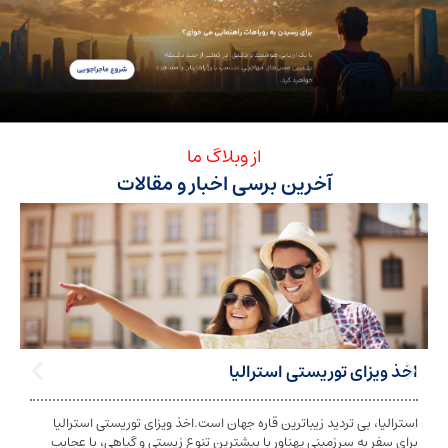
از وبلاگ ما
آخرین برسی اخبار و مقالات
ی توریستی استرالیا
تابعیت استرا
بی تردید زیباترین قاره جهان است.اخذ ویزای توریستی استرالیا
تابعیت و اخذ ت
ه سرزمینی پهناور با بیشترین تنوع زیستی و گیاهی، با عجایب
شخص به دولت معی