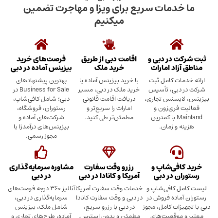
دمات سریع برای ویزا و مهاجرت تضمین
میکنیم
در دبی و
اقامت دبی از طریق
فرصت‌های خرید
د امارات
خرید ملک
بیزینس آماده در دبی
ت کامل ثبت
با خرید بیزینس آماده یا
بهترین پیشنهادهای
بی، تأسیس
خرید ملک در دبی، مسیر
Business for Sale در
سنس تجاری،
دریافت اقامت قانونی
دبی؛ شامل کافی‌شاپ،
ری‌زون و
امارات را سریع‌تر و
رستوران، فروشگاه،
Mainland با کمترین
مطمئن‌تر طی کنید.
شرکت‌های آماده و
 زمان.
بیزینس‌های درآمدزا با
مجوز رسمی.
ی‌شاپ و
رزرو وقت سفارت
مشاوره سرمایه‌گذاری
 در دبی
آمریکا و کانادا در دبی
در دبی
کافی‌شاپ و
خدمات وقت سفارت آمریکا
آنالیز ۳۶۰ درجه فرصت‌های
ده فروش در
در دبی و وقت سفارت کانادا
سرمایه‌گذاری در دبی،
ت کامل، مجوز
در دبی با رزرو سریع،
شامل ملک، بیزینس
وقعیت‌های
مطمئن و بدون استرس.
آماده، طرح‌های تجاری و