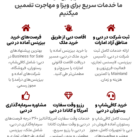
دمات سریع برای ویزا و مهاجرت تضمین
میکنیم
در دبی و
اقامت دبی از طریق
فرصت‌های خرید
د امارات
خرید ملک
بیزینس آماده در دبی
ت کامل ثبت
با خرید بیزینس آماده یا
بهترین پیشنهادهای
بی، تأسیس
خرید ملک در دبی، مسیر
Business for Sale در
سنس تجاری،
دریافت اقامت قانونی
دبی؛ شامل کافی‌شاپ،
ری‌زون و
امارات را سریع‌تر و
رستوران، فروشگاه،
Mainland با کمترین
مطمئن‌تر طی کنید.
شرکت‌های آماده و
 زمان.
بیزینس‌های درآمدزا با
مجوز رسمی.
ی‌شاپ و
رزرو وقت سفارت
مشاوره سرمایه‌گذاری
 در دبی
آمریکا و کانادا در دبی
در دبی
کافی‌شاپ و
خدمات وقت سفارت آمریکا
آنالیز ۳۶۰ درجه فرصت‌های
ده فروش در
در دبی و وقت سفارت کانادا
سرمایه‌گذاری در دبی،
ت کامل، مجوز
در دبی با رزرو سریع،
شامل ملک، بیزینس
وقعیت‌های
مطمئن و بدون استرس.
آماده، طرح‌های تجاری و