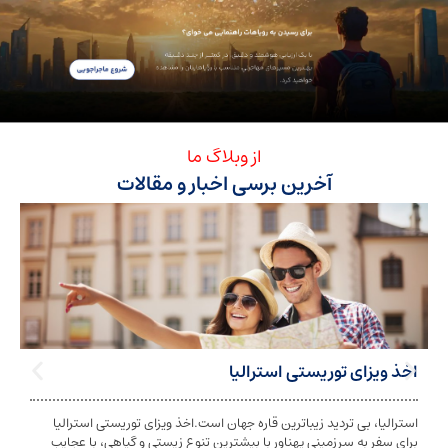
از وبلاگ ما
آخرین برسی اخبار و مقالات
ی توریستی استرالیا
تابعیت استرا
بی تردید زیباترین قاره جهان است.اخذ ویزای توریستی استرالیا
تابعیت و اخذ ت
ه سرزمینی پهناور با بیشترین تنوع زیستی و گیاهی، با عجایب
شخص به دولت معی