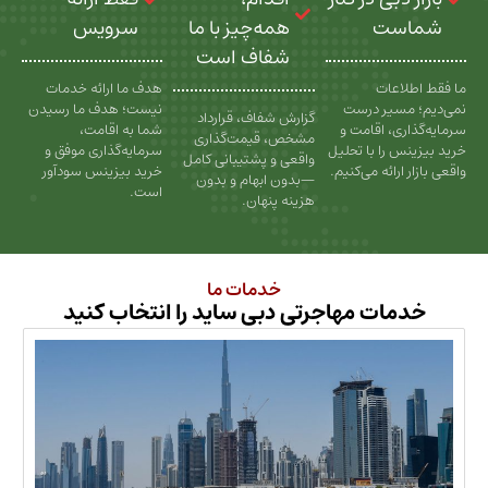
ت
همه‌چیز با ما
سرویس
شفاف است
عات
هدف ما ارائه خدمات
سیر درست
نیست؛ هدف ما رسیدن
گزارش شفاف، قرارداد
، اقامت و
شما به اقامت،
مشخص، قیمت‌گذاری
را با تحلیل
سرمایه‌گذاری موفق و
واقعی و پشتیبانی کامل
رائه می‌کنیم.
خرید بیزینس سودآور
—بدون ابهام و بدون
است.
هزینه پنهان.
خدمات ما
ات مهاجرتی دبی ساید را انتخاب کنید