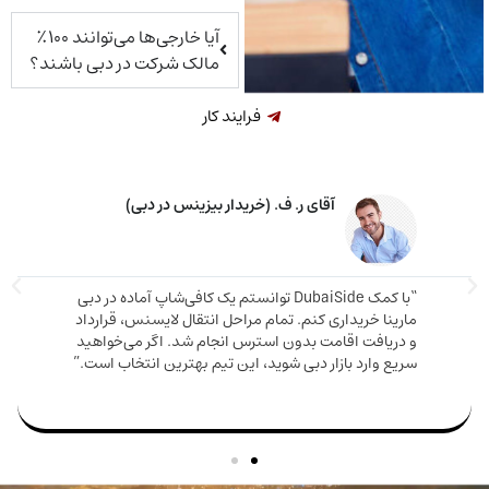
آیا خارجی‌ها می‌توانند ۱۰۰٪
مالک شرکت در دبی باشند؟
فرایند کار
خانم م. ق. (خریدار ملک در دبی)
اوره دقیق و صادقانه‌ای دریافت کردم. ملکی که
دم هم ارزش بالایی داشت هم باعث شد اقامت
مارینا 
بگیرم. تیم DubaiSide از شروع خرید تا گرفتن ویزا کنار
و دریا
بود.”
سریع وا