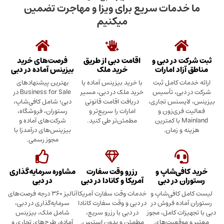
دمات سریع برای ویزا و مهاجرت تضمین
میکنیم
در دبی و
اقامت دبی از طریق
فرصت‌های خرید
د امارات
خرید ملک
بیزینس آماده در دبی
ت کامل ثبت
با خرید بیزینس آماده یا
بهترین پیشنهادهای
بی، تأسیس
خرید ملک در دبی، مسیر
Business for Sale در
سنس تجاری،
دریافت اقامت قانونی
دبی؛ شامل کافی‌شاپ،
ری‌زون و
امارات را سریع‌تر و
رستوران، فروشگاه،
Mainland با کمترین
مطمئن‌تر طی کنید.
شرکت‌های آماده و
 زمان.
بیزینس‌های درآمدزا با
مجوز رسمی.
ی‌شاپ و
رزرو وقت سفارت
مشاوره سرمایه‌گذاری
 در دبی
آمریکا و کانادا در دبی
در دبی
کافی‌شاپ و
خدمات وقت سفارت آمریکا
آنالیز ۳۶۰ درجه فرصت‌های
ده فروش در
در دبی و وقت سفارت کانادا
سرمایه‌گذاری در دبی،
ت کامل، مجوز
در دبی با رزرو سریع،
شامل ملک، بیزینس
وقعیت‌های
مطمئن و بدون استرس.
آماده، طرح‌های تجاری و