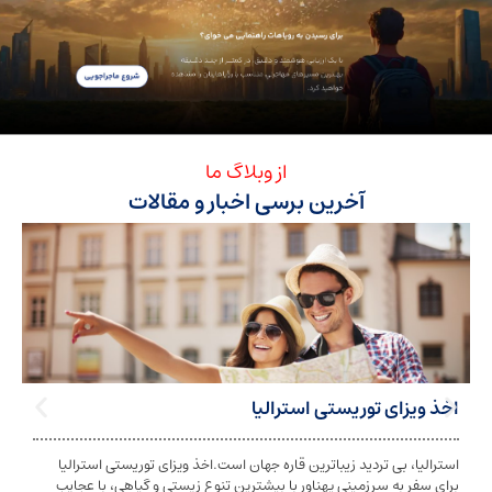
از وبلاگ ما
آخرین برسی اخبار و مقالات
ی توریستی استرالیا
تابعیت استرا
بی تردید زیباترین قاره جهان است.اخذ ویزای توریستی استرالیا
تابعیت و اخذ ت
ه سرزمینی پهناور با بیشترین تنوع زیستی و گیاهی، با عجایب
شخص به دولت معی