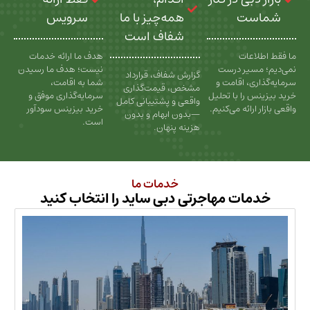
ت
همه‌چیز با ما
سرویس
شفاف است
عات
هدف ما ارائه خدمات
سیر درست
نیست؛ هدف ما رسیدن
گزارش شفاف، قرارداد
، اقامت و
شما به اقامت،
مشخص، قیمت‌گذاری
را با تحلیل
سرمایه‌گذاری موفق و
واقعی و پشتیبانی کامل
رائه می‌کنیم.
خرید بیزینس سودآور
—بدون ابهام و بدون
است.
هزینه پنهان.
خدمات ما
ات مهاجرتی دبی ساید را انتخاب کنید