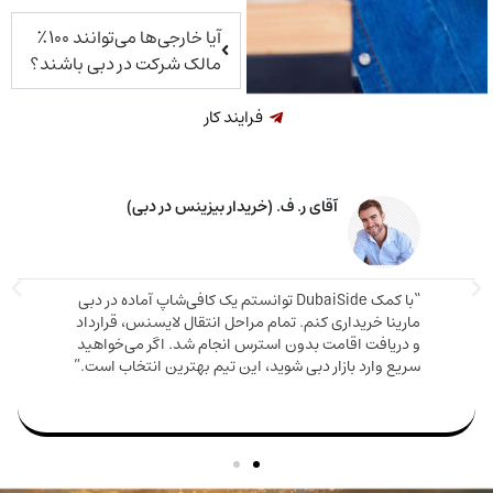
آیا خارجی‌ها می‌توانند ۱۰۰٪
مالک شرکت در دبی باشند؟
فرایند کار
آقای ر. ف. (خریدار بیزینس در دبی)
“با کمک DubaiSide توانستم یک کافی‌شاپ آماده در دبی
“مشاوره
ینا خریداری کنم. تمام مراحل انتقال لایسنس، قرارداد
خریدم 
ریافت اقامت بدون استرس انجام شد. اگر می‌خواهید
ع وارد بازار دبی شوید، این تیم بهترین انتخاب است.”
من بود