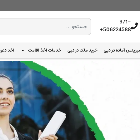
971-
506224588+
یزینس آماده در دبی
خرید ملک در دبی
خدمات اخذ اقامت
اخد دعوت