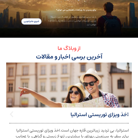
از وبلاگ ما
آخرین برسی اخبار و مقالات
ی توریستی استرالیا
تابعیت استرا
بی تردید زیباترین قاره جهان است.اخذ ویزای توریستی استرالیا
تابعیت و اخذ ت
ه سرزمینی پهناور با بیشترین تنوع زیستی و گیاهی، با عجایب
شخص به دولت معی