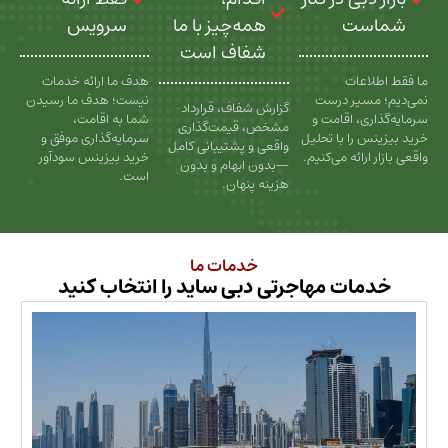
ت
همه‌چیز با ما
سرویس
شفاف است
عات
هدف ما ارائه خدمات
سیر درست
نیست؛ هدف ما رسیدن
گزارش شفاف، قرارداد
، اقامت و
شما به اقامت،
مشخص، قیمت‌گذاری
را با تحلیل
سرمایه‌گذاری موفق و
واقعی و پشتیبانی کامل
رائه می‌کنیم.
خرید بیزینس سودآور
—بدون ابهام و بدون
است.
هزینه پنهان.
خدمات ما
ات مهاجرتی دبی ساید را انتخاب کنید