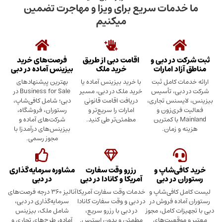
دمات سریع برای ویزا و مهاجرت تضمین
میکنیم
در دبی و
اقامت دبی از طریق
فرصت‌های خرید
د امارات
خرید ملک
بیزینس آماده در دبی
ت کامل ثبت
با خرید بیزینس آماده یا
بهترین پیشنهادهای
بی، تأسیس
خرید ملک در دبی، مسیر
Business for Sale در
سنس تجاری،
دریافت اقامت قانونی
دبی؛ شامل کافی‌شاپ،
ری‌زون و
امارات را سریع‌تر و
رستوران، فروشگاه،
Mainland با کمترین
مطمئن‌تر طی کنید.
شرکت‌های آماده و
 زمان.
بیزینس‌های درآمدزا با
مجوز رسمی.
ی‌شاپ و
رزرو وقت سفارت
مشاوره سرمایه‌گذاری
 در دبی
آمریکا و کانادا در دبی
در دبی
کافی‌شاپ و
خدمات وقت سفارت آمریکا
آنالیز ۳۶۰ درجه فرصت‌های
ده فروش در
در دبی و وقت سفارت کانادا
سرمایه‌گذاری در دبی،
ت کامل، مجوز
در دبی با رزرو سریع،
شامل ملک، بیزینس
وقعیت‌های
مطمئن و بدون استرس.
آماده، طرح‌های تجاری و