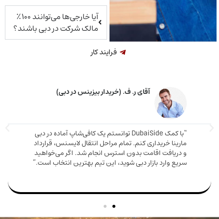
آیا خارجی‌ها می‌توانند ۱۰۰٪
مالک شرکت در دبی باشند؟
فرایند کار
خانم م. ق. (خریدار ملک در دبی)
اوره دقیق و صادقانه‌ای دریافت کردم. ملکی که
دم هم ارزش بالایی داشت هم باعث شد اقامت
مارینا 
بگیرم. تیم DubaiSide از شروع خرید تا گرفتن ویزا کنار
و دریا
بود.”
سریع وا