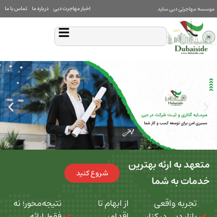
اخبار مهاجرت دبی
درباره ما
تماس با ما
بی ساید
 ارئه بهترین
شروع کنید
ه شما
 واقعی
از ابهام تا
نتیجه‌محور؛ نه
بی در کنار
اقدام،
فقط ارائه