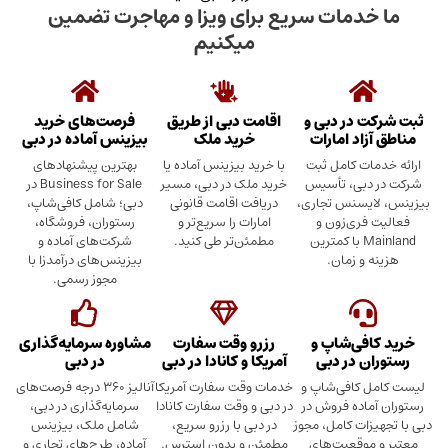
دمات سریع برای ویزا و مهاجرت تضمین
میکنیم
در دبی و
اقامت دبی از طریق
فرصت‌های خرید
د امارات
خرید ملک
بیزینس آماده در دبی
ت کامل ثبت
با خرید بیزینس آماده یا
بهترین پیشنهادهای
بی، تأسیس
خرید ملک در دبی، مسیر
Business for Sale در
سنس تجاری،
دریافت اقامت قانونی
دبی؛ شامل کافی‌شاپ،
ری‌زون و
امارات را سریع‌تر و
رستوران، فروشگاه،
Mainland با کمترین
مطمئن‌تر طی کنید.
شرکت‌های آماده و
 زمان.
بیزینس‌های درآمدزا با
مجوز رسمی.
ی‌شاپ و
رزرو وقت سفارت
مشاوره سرمایه‌گذاری
 در دبی
آمریکا و کانادا در دبی
در دبی
کافی‌شاپ و
خدمات وقت سفارت آمریکا
آنالیز ۳۶۰ درجه فرصت‌های
ده فروش در
در دبی و وقت سفارت کانادا
سرمایه‌گذاری در دبی،
ت کامل، مجوز
در دبی با رزرو سریع،
شامل ملک، بیزینس
وقعیت‌های
مطمئن و بدون استرس.
آماده، طرح‌های تجاری و