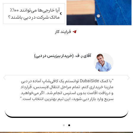
آیا خارجی‌ها می‌توانند ۱۰۰٪
مالک شرکت در دبی باشند؟
فرایند کار
آقای ر. ف. (خریدار بیزینس در دبی)
“با کمک DubaiSide توانستم یک کافی‌شاپ آماده در دبی
“مشاوره
ینا خریداری کنم. تمام مراحل انتقال لایسنس، قرارداد
خریدم 
ریافت اقامت بدون استرس انجام شد. اگر می‌خواهید
ع وارد بازار دبی شوید، این تیم بهترین انتخاب است.”
من بود