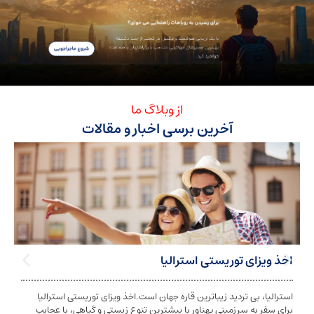
از وبلاگ ما
آخرین برسی اخبار و مقالات
ی توریستی استرالیا
تابعیت استرا
بی تردید زیباترین قاره جهان است.اخذ ویزای توریستی استرالیا
تابعیت و اخذ ت
ه سرزمینی پهناور با بیشترین تنوع زیستی و گیاهی، با عجایب
شخص به دولت معی