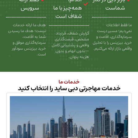
ت
همه‌چیز با ما
سرویس
شفاف است
عات
هدف ما ارائه خدمات
سیر درست
نیست؛ هدف ما رسیدن
گزارش شفاف، قرارداد
، اقامت و
شما به اقامت،
مشخص، قیمت‌گذاری
را با تحلیل
سرمایه‌گذاری موفق و
واقعی و پشتیبانی کامل
رائه می‌کنیم.
خرید بیزینس سودآور
—بدون ابهام و بدون
است.
هزینه پنهان.
خدمات ما
ات مهاجرتی دبی ساید را انتخاب کنید