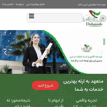
اخبار مهاجرت دبی
درباره ما
تماس با ما
بی ساید
 ارئه بهترین
شروع کنید
ه شما
 واقعی
از ابهام تا
نتیجه‌محور؛ نه
بی در کنار
اقدام،
فقط ارائه