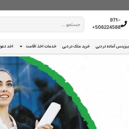
971-
506224588+
یزینس آماده در دبی
خرید ملک در دبی
خدمات اخذ اقامت
اخد دعوت