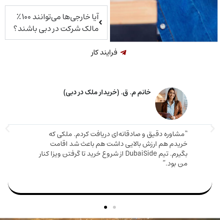
آیا خارجی‌ها می‌توانند ۱۰۰٪
مالک شرکت در دبی باشند؟
فرایند کار
خانم م. ق. (خریدار ملک در دبی)
اوره دقیق و صادقانه‌ای دریافت کردم. ملکی که
دم هم ارزش بالایی داشت هم باعث شد اقامت
مارینا 
بگیرم. تیم DubaiSide از شروع خرید تا گرفتن ویزا کنار
و دریا
بود.”
سریع وا