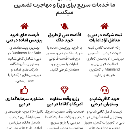
دمات سریع برای ویزا و مهاجرت تضمین
میکنیم
در دبی و
اقامت دبی از طریق
فرصت‌های خرید
د امارات
خرید ملک
بیزینس آماده در دبی
ت کامل ثبت
با خرید بیزینس آماده یا
بهترین پیشنهادهای
بی، تأسیس
خرید ملک در دبی، مسیر
Business for Sale در
سنس تجاری،
دریافت اقامت قانونی
دبی؛ شامل کافی‌شاپ،
ری‌زون و
امارات را سریع‌تر و
رستوران، فروشگاه،
Mainland با کمترین
مطمئن‌تر طی کنید.
شرکت‌های آماده و
 زمان.
بیزینس‌های درآمدزا با
مجوز رسمی.
ی‌شاپ و
رزرو وقت سفارت
مشاوره سرمایه‌گذاری
 در دبی
آمریکا و کانادا در دبی
در دبی
کافی‌شاپ و
خدمات وقت سفارت آمریکا
آنالیز ۳۶۰ درجه فرصت‌های
ده فروش در
در دبی و وقت سفارت کانادا
سرمایه‌گذاری در دبی،
ت کامل، مجوز
در دبی با رزرو سریع،
شامل ملک، بیزینس
وقعیت‌های
مطمئن و بدون استرس.
آماده، طرح‌های تجاری و