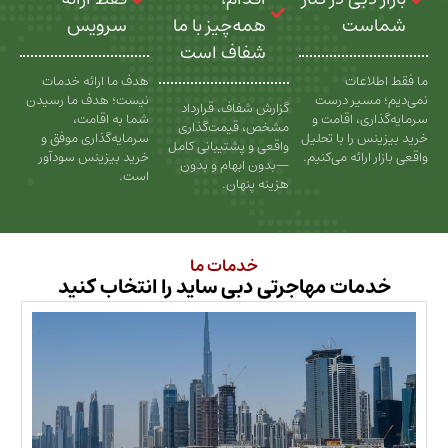
ت
همه‌چیز با ما
سرویس
شفاف است
عات
هدف ما ارائه خدمات
سیر درست
نیست؛ هدف ما رسیدن
گزارش شفاف، قرارداد
، اقامت و
شما به اقامت،
مشخص، قیمت‌گذاری
را با تحلیل
سرمایه‌گذاری موفق و
واقعی و پشتیبانی کامل
رائه می‌کنیم.
خرید بیزینس سودآور
—بدون ابهام و بدون
است.
هزینه پنهان.
خدمات ما
ات مهاجرتی دبی ساید را انتخاب کنید