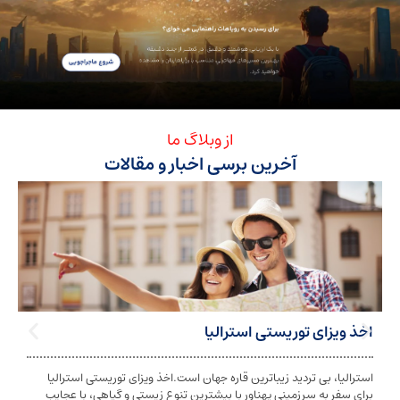
از وبلاگ ما
آخرین برسی اخبار و مقالات
ی توریستی استرالیا
تابعیت استرا
بی تردید زیباترین قاره جهان است.اخذ ویزای توریستی استرالیا
تابعیت و اخذ ت
ه سرزمینی پهناور با بیشترین تنوع زیستی و گیاهی، با عجایب
شخص به دولت معی