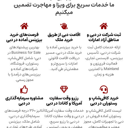
دمات سریع برای ویزا و مهاجرت تضمین
میکنیم
در دبی و
اقامت دبی از طریق
فرصت‌های خرید
د امارات
خرید ملک
بیزینس آماده در دبی
ت کامل ثبت
با خرید بیزینس آماده یا
بهترین پیشنهادهای
بی، تأسیس
خرید ملک در دبی، مسیر
Business for Sale در
سنس تجاری،
دریافت اقامت قانونی
دبی؛ شامل کافی‌شاپ،
ری‌زون و
امارات را سریع‌تر و
رستوران، فروشگاه،
Mainland با کمترین
مطمئن‌تر طی کنید.
شرکت‌های آماده و
 زمان.
بیزینس‌های درآمدزا با
مجوز رسمی.
ی‌شاپ و
رزرو وقت سفارت
مشاوره سرمایه‌گذاری
 در دبی
آمریکا و کانادا در دبی
در دبی
کافی‌شاپ و
خدمات وقت سفارت آمریکا
آنالیز ۳۶۰ درجه فرصت‌های
ده فروش در
در دبی و وقت سفارت کانادا
سرمایه‌گذاری در دبی،
ت کامل، مجوز
در دبی با رزرو سریع،
شامل ملک، بیزینس
وقعیت‌های
مطمئن و بدون استرس.
آماده، طرح‌های تجاری و