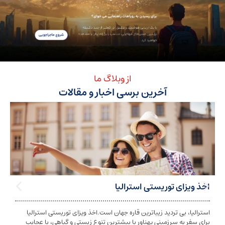
از وبلاگ ما
آخرین برسی اخبار و مقالات
ی توریستی استرالیا
تابعیت استرا
بی تردید زیباترین قاره جهان است.اخذ ویزای توریستی استرالیا
تابعیت و اخذ ت
ه سرزمینی پهناور با بیشترین تنوع زیستی و گیاهی، با عجایب
شخص به دولت معی