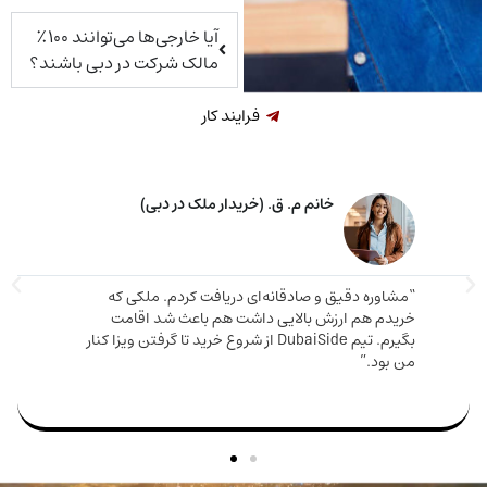
آیا خارجی‌ها می‌توانند ۱۰۰٪
مالک شرکت در دبی باشند؟
فرایند کار
خانم م. ق. (خریدار ملک در دبی)
اوره دقیق و صادقانه‌ای دریافت کردم. ملکی که
دم هم ارزش بالایی داشت هم باعث شد اقامت
مارینا 
بگیرم. تیم DubaiSide از شروع خرید تا گرفتن ویزا کنار
و دریا
بود.”
سریع وا