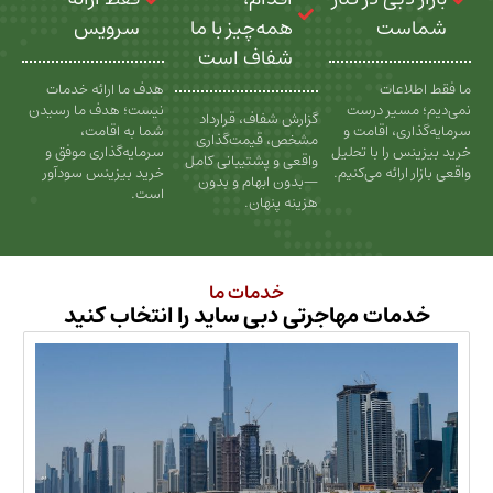
ت
همه‌چیز با ما
سرویس
شفاف است
عات
هدف ما ارائه خدمات
سیر درست
نیست؛ هدف ما رسیدن
گزارش شفاف، قرارداد
، اقامت و
شما به اقامت،
مشخص، قیمت‌گذاری
را با تحلیل
سرمایه‌گذاری موفق و
واقعی و پشتیبانی کامل
رائه می‌کنیم.
خرید بیزینس سودآور
—بدون ابهام و بدون
است.
هزینه پنهان.
خدمات ما
ات مهاجرتی دبی ساید را انتخاب کنید