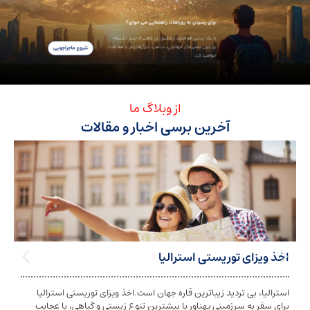
از وبلاگ ما
آخرین برسی اخبار و مقالات
ی توریستی استرالیا
تابعیت استرا
بی تردید زیباترین قاره جهان است.اخذ ویزای توریستی استرالیا
تابعیت و اخذ ت
ه سرزمینی پهناور با بیشترین تنوع زیستی و گیاهی، با عجایب
شخص به دولت معی