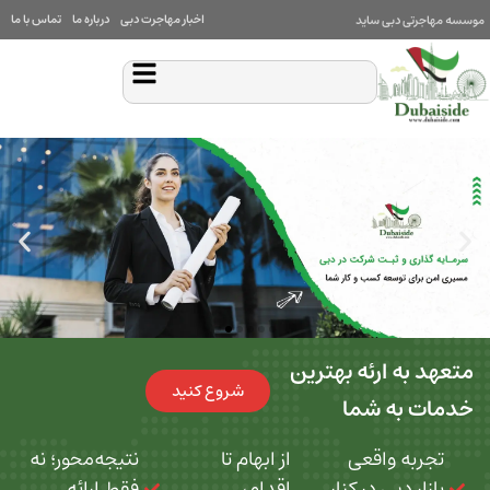
اخبار مهاجرت دبی
درباره ما
تماس با ما
بی ساید
 ارئه بهترین
شروع کنید
ه شما
 واقعی
از ابهام تا
نتیجه‌محور؛ نه
بی در کنار
اقدام،
فقط ارائه