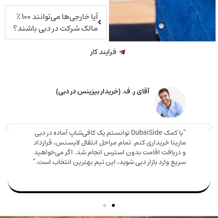
آیا خارجی‌ها می‌توانند ۱۰۰٪
مالک شرکت در دبی باشند؟
فرایند کار
خانم م. ق. (خریدار ملک در دبی)
اوره دقیق و صادقانه‌ای دریافت کردم. ملکی که
دم هم ارزش بالایی داشت هم باعث شد اقامت
مارینا 
بگیرم. تیم DubaiSide از شروع خرید تا گرفتن ویزا کنار
و دریا
بود.”
سریع وا