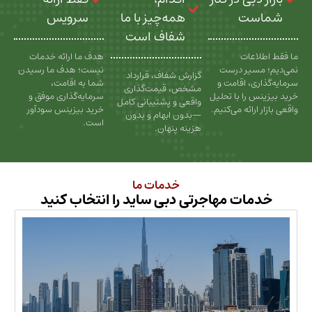
ت
همه‌چیز با ما
سرویس
شفاف است
عات
هدف ما ارائه خدمات
سیر درست
نیست؛ هدف ما رسیدن
گزارش شفاف، قرارداد
، اقامت و
شما به اقامت،
مشخص، قیمت‌گذاری
را با تحلیل
سرمایه‌گذاری موفق و
واقعی و پشتیبانی کامل
رائه می‌کنیم.
خرید بیزینس سودآور
—بدون ابهام و بدون
است.
هزینه پنهان.
خدمات ما
ات مهاجرتی دبی ساید را انتخاب کنید