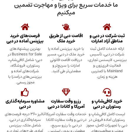
دمات سریع برای ویزا و مهاجرت تضمین
میکنیم
در دبی و
اقامت دبی از طریق
فرصت‌های خرید
د امارات
خرید ملک
بیزینس آماده در دبی
ت کامل ثبت
با خرید بیزینس آماده یا
بهترین پیشنهادهای
بی، تأسیس
خرید ملک در دبی، مسیر
Business for Sale در
سنس تجاری،
دریافت اقامت قانونی
دبی؛ شامل کافی‌شاپ،
ری‌زون و
امارات را سریع‌تر و
رستوران، فروشگاه،
Mainland با کمترین
مطمئن‌تر طی کنید.
شرکت‌های آماده و
 زمان.
بیزینس‌های درآمدزا با
مجوز رسمی.
ی‌شاپ و
رزرو وقت سفارت
مشاوره سرمایه‌گذاری
 در دبی
آمریکا و کانادا در دبی
در دبی
کافی‌شاپ و
خدمات وقت سفارت آمریکا
آنالیز ۳۶۰ درجه فرصت‌های
ده فروش در
در دبی و وقت سفارت کانادا
سرمایه‌گذاری در دبی،
ت کامل، مجوز
در دبی با رزرو سریع،
شامل ملک، بیزینس
وقعیت‌های
مطمئن و بدون استرس.
آماده، طرح‌های تجاری و