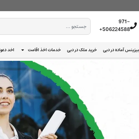
971-
506224588+
یزینس آماده در دبی
خرید ملک در دبی
خدمات اخذ اقامت
اخد دعوت