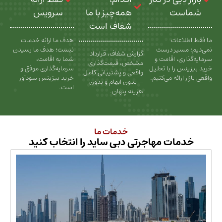
ت
همه‌چیز با ما
سرویس
شفاف است
عات
هدف ما ارائه خدمات
سیر درست
نیست؛ هدف ما رسیدن
گزارش شفاف، قرارداد
، اقامت و
شما به اقامت،
مشخص، قیمت‌گذاری
را با تحلیل
سرمایه‌گذاری موفق و
واقعی و پشتیبانی کامل
رائه می‌کنیم.
خرید بیزینس سودآور
—بدون ابهام و بدون
است.
هزینه پنهان.
خدمات ما
ات مهاجرتی دبی ساید را انتخاب کنید