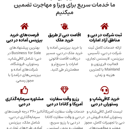
دمات سریع برای ویزا و مهاجرت تضمین
میکنیم
در دبی و
اقامت دبی از طریق
فرصت‌های خرید
د امارات
خرید ملک
بیزینس آماده در دبی
ت کامل ثبت
با خرید بیزینس آماده یا
بهترین پیشنهادهای
بی، تأسیس
خرید ملک در دبی، مسیر
Business for Sale در
سنس تجاری،
دریافت اقامت قانونی
دبی؛ شامل کافی‌شاپ،
ری‌زون و
امارات را سریع‌تر و
رستوران، فروشگاه،
Mainland با کمترین
مطمئن‌تر طی کنید.
شرکت‌های آماده و
 زمان.
بیزینس‌های درآمدزا با
مجوز رسمی.
ی‌شاپ و
رزرو وقت سفارت
مشاوره سرمایه‌گذاری
 در دبی
آمریکا و کانادا در دبی
در دبی
کافی‌شاپ و
خدمات وقت سفارت آمریکا
آنالیز ۳۶۰ درجه فرصت‌های
ده فروش در
در دبی و وقت سفارت کانادا
سرمایه‌گذاری در دبی،
ت کامل، مجوز
در دبی با رزرو سریع،
شامل ملک، بیزینس
وقعیت‌های
مطمئن و بدون استرس.
آماده، طرح‌های تجاری و