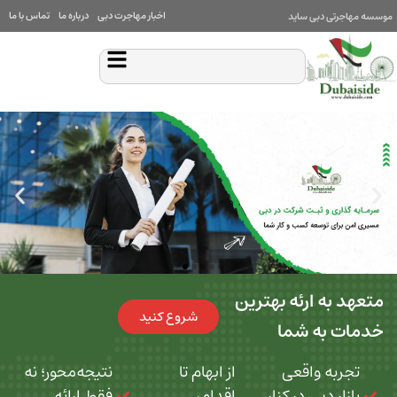
اخبار مهاجرت دبی
درباره ما
تماس با ما
بی ساید
 ارئه بهترین
شروع کنید
ه شما
 واقعی
از ابهام تا
نتیجه‌محور؛ نه
بی در کنار
اقدام،
فقط ارائه