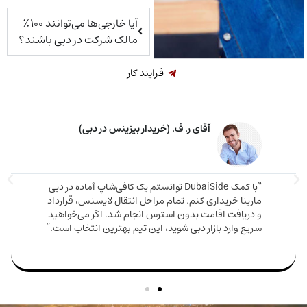
آیا خارجی‌ها می‌توانند ۱۰۰٪
مالک شرکت در دبی باشند؟
فرایند کار
آقای ر. ف. (خریدار بیزینس در دبی)
“با کمک DubaiSide توانستم یک کافی‌شاپ آماده در دبی
“مشاوره
ینا خریداری کنم. تمام مراحل انتقال لایسنس، قرارداد
خریدم 
ریافت اقامت بدون استرس انجام شد. اگر می‌خواهید
ع وارد بازار دبی شوید، این تیم بهترین انتخاب است.”
من بود