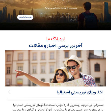
از وبلاگ ما
آخرین برسی اخبار و مقالات
ی توریستی استرالیا
تابعیت استرا
بی تردید زیباترین قاره جهان است.اخذ ویزای توریستی استرالیا
تابعیت و اخذ ت
ه سرزمینی پهناور با بیشترین تنوع زیستی و گیاهی، با عجایب
شخص به دولت معی