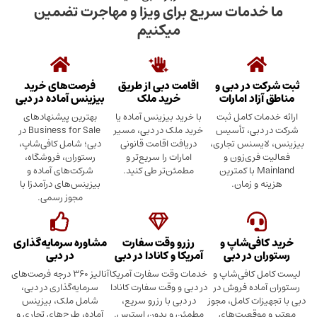
دمات سریع برای ویزا و مهاجرت تضمین
میکنیم
در دبی و
اقامت دبی از طریق
فرصت‌های خرید
د امارات
خرید ملک
بیزینس آماده در دبی
ت کامل ثبت
با خرید بیزینس آماده یا
بهترین پیشنهادهای
بی، تأسیس
خرید ملک در دبی، مسیر
Business for Sale در
سنس تجاری،
دریافت اقامت قانونی
دبی؛ شامل کافی‌شاپ،
ری‌زون و
امارات را سریع‌تر و
رستوران، فروشگاه،
Mainland با کمترین
مطمئن‌تر طی کنید.
شرکت‌های آماده و
 زمان.
بیزینس‌های درآمدزا با
مجوز رسمی.
ی‌شاپ و
رزرو وقت سفارت
مشاوره سرمایه‌گذاری
 در دبی
آمریکا و کانادا در دبی
در دبی
کافی‌شاپ و
خدمات وقت سفارت آمریکا
آنالیز ۳۶۰ درجه فرصت‌های
ده فروش در
در دبی و وقت سفارت کانادا
سرمایه‌گذاری در دبی،
ت کامل، مجوز
در دبی با رزرو سریع،
شامل ملک، بیزینس
وقعیت‌های
مطمئن و بدون استرس.
آماده، طرح‌های تجاری و