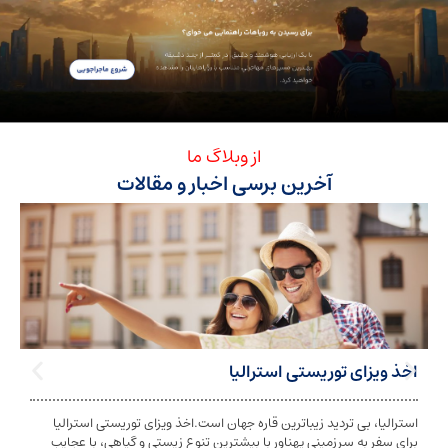
از وبلاگ ما
آخرین برسی اخبار و مقالات
ی توریستی استرالیا
تابعیت استرا
بی تردید زیباترین قاره جهان است.اخذ ویزای توریستی استرالیا
تابعیت و اخذ ت
ه سرزمینی پهناور با بیشترین تنوع زیستی و گیاهی، با عجایب
شخص به دولت معی