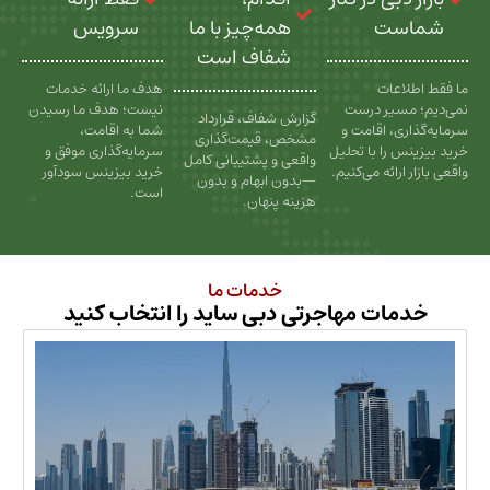
ت
همه‌چیز با ما
سرویس
شفاف است
عات
هدف ما ارائه خدمات
سیر درست
نیست؛ هدف ما رسیدن
گزارش شفاف، قرارداد
، اقامت و
شما به اقامت،
مشخص، قیمت‌گذاری
را با تحلیل
سرمایه‌گذاری موفق و
واقعی و پشتیبانی کامل
رائه می‌کنیم.
خرید بیزینس سودآور
—بدون ابهام و بدون
است.
هزینه پنهان.
خدمات ما
ات مهاجرتی دبی ساید را انتخاب کنید