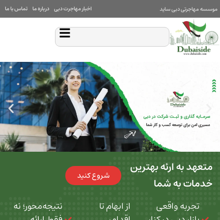
اخبار مهاجرت دبی
درباره ما
تماس با ما
بی ساید
 ارئه بهترین
شروع کنید
ه شما
 واقعی
از ابهام تا
نتیجه‌محور؛ نه
بی در کنار
اقدام،
فقط ارائه