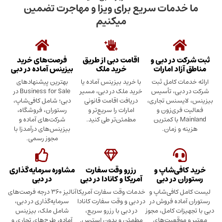
دمات سریع برای ویزا و مهاجرت تضمین
میکنیم
در دبی و
اقامت دبی از طریق
فرصت‌های خرید
د امارات
خرید ملک
بیزینس آماده در دبی
ت کامل ثبت
با خرید بیزینس آماده یا
بهترین پیشنهادهای
بی، تأسیس
خرید ملک در دبی، مسیر
Business for Sale در
سنس تجاری،
دریافت اقامت قانونی
دبی؛ شامل کافی‌شاپ،
ری‌زون و
امارات را سریع‌تر و
رستوران، فروشگاه،
Mainland با کمترین
مطمئن‌تر طی کنید.
شرکت‌های آماده و
 زمان.
بیزینس‌های درآمدزا با
مجوز رسمی.
ی‌شاپ و
رزرو وقت سفارت
مشاوره سرمایه‌گذاری
 در دبی
آمریکا و کانادا در دبی
در دبی
کافی‌شاپ و
خدمات وقت سفارت آمریکا
آنالیز ۳۶۰ درجه فرصت‌های
ده فروش در
در دبی و وقت سفارت کانادا
سرمایه‌گذاری در دبی،
ت کامل، مجوز
در دبی با رزرو سریع،
شامل ملک، بیزینس
وقعیت‌های
مطمئن و بدون استرس.
آماده، طرح‌های تجاری و