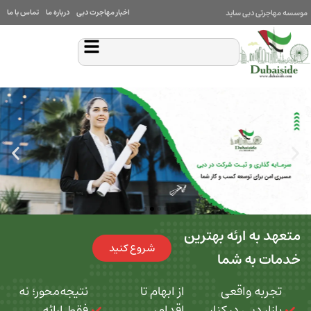
اخبار مهاجرت دبی
درباره ما
تماس با ما
بی ساید
 ارئه بهترین
شروع کنید
ه شما
 واقعی
از ابهام تا
نتیجه‌محور؛ نه
بی در کنار
اقدام،
فقط ارائه