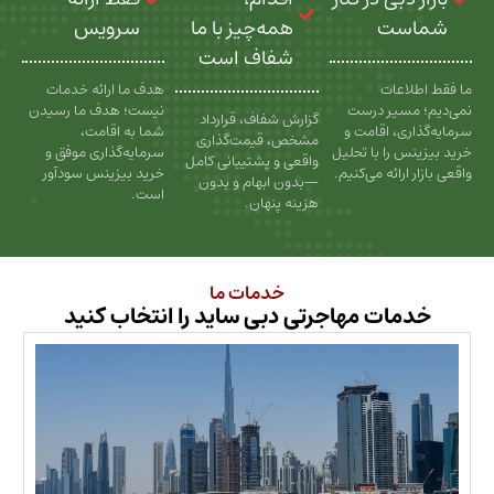
ت
همه‌چیز با ما
سرویس
شفاف است
عات
هدف ما ارائه خدمات
سیر درست
نیست؛ هدف ما رسیدن
گزارش شفاف، قرارداد
، اقامت و
شما به اقامت،
مشخص، قیمت‌گذاری
را با تحلیل
سرمایه‌گذاری موفق و
واقعی و پشتیبانی کامل
رائه می‌کنیم.
خرید بیزینس سودآور
—بدون ابهام و بدون
است.
هزینه پنهان.
خدمات ما
ات مهاجرتی دبی ساید را انتخاب کنید