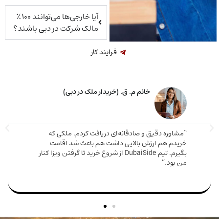
آیا خارجی‌ها می‌توانند ۱۰۰٪
مالک شرکت در دبی باشند؟
فرایند کار
خانم م. ق. (خریدار ملک در دبی)
اوره دقیق و صادقانه‌ای دریافت کردم. ملکی که
دم هم ارزش بالایی داشت هم باعث شد اقامت
مارینا 
بگیرم. تیم DubaiSide از شروع خرید تا گرفتن ویزا کنار
و دریا
بود.”
سریع وا