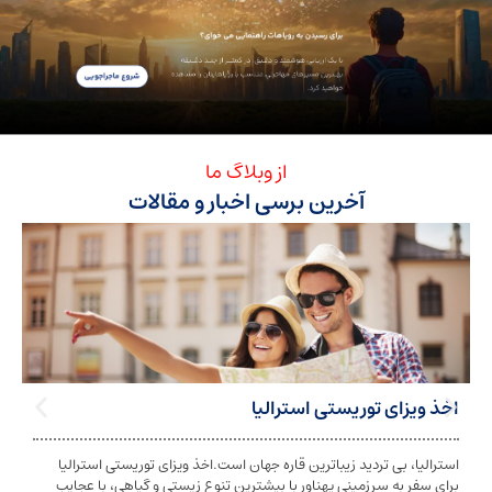
از وبلاگ ما
آخرین برسی اخبار و مقالات
ی توریستی استرالیا
تابعیت استرا
بی تردید زیباترین قاره جهان است.اخذ ویزای توریستی استرالیا
تابعیت و اخذ ت
ه سرزمینی پهناور با بیشترین تنوع زیستی و گیاهی، با عجایب
شخص به دولت معی